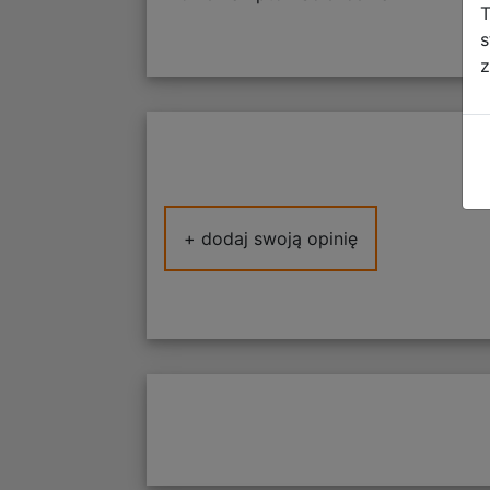
T
s
z
+ dodaj swoją opinię