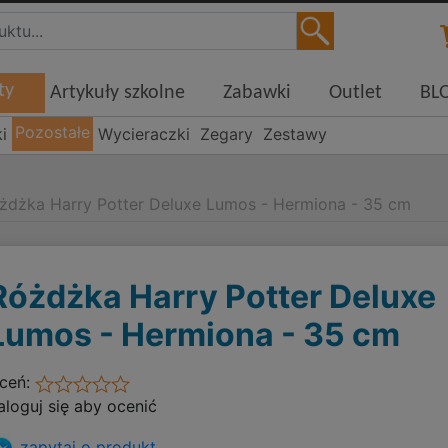
ty
Artykuły szkolne
Zabawki
Outlet
BL
Pozostałe
i
Wycieraczki
Zegary
Zestawy
żdżka Harry Potter Deluxe Lumos - Hermiona - 35 cm
Różdżka Harry Potter Deluxe
Lumos - Hermiona - 35 cm
ceń:
aloguj się aby ocenić
zapytaj o produkt