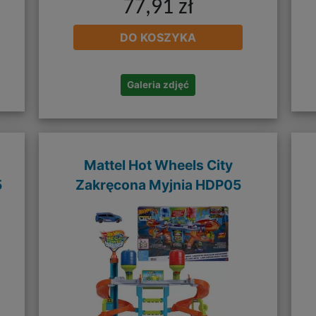
77,91 zł
DO KOSZYKA
Galeria zdjęć
Mattel Hot Wheels City
5
Zakręcona Myjnia HDP05