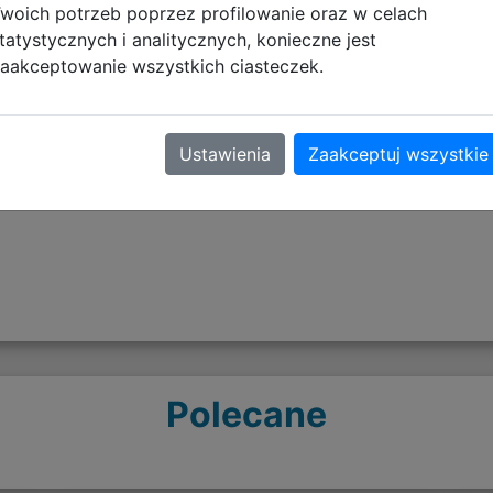
woich potrzeb poprzez profilowanie oraz w celach
tatystycznych i analitycznych, konieczne jest
aakceptowanie wszystkich ciasteczek.
Opinie o produkcie
Ustawienia
Zaakceptuj wszystkie
Polecane