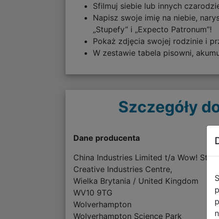
Sfilmuj siebie lub innych czarod
Napisz swoje imię na niebie, nary
„Stupefy” i „Expecto Patronum”!
Pokaż zdjęcia swojej rodzinie i 
W zestawie tabela pisowni, akumu
Szczegóły do
Dane producenta
China Industries Limited t/a Wow! Stuff
Creative Industries Centre,
S
Wielka Brytania / United Kingdom
p
WV10 9TG
p
Wolverhampton
n
Wolverhampton Science Park