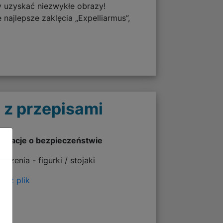
by uzyskać niezwykłe obrazy!
najlepsze zaklęcia „Expelliarmus”,
 z przepisami
ormacje o bezpieczeństwie
zeżenia - figurki / stojaki
erz plik