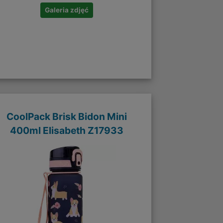
Galeria zdjęć
CoolPack Brisk Bidon Mini
400ml Elisabeth Z17933