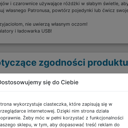
ziejów i czarownice używające różdżki w słabym świetle, a
suj własnego Patronusa, powtórz pojedynki lub ćwicz swoje 
przyjaciołom, nie uwierzą własnym oczom!
latory i ładowarka USB!
tyczące zgodności produktu
Osoba odpowiedzialna
Inf
Dostosowujemy się do Ciebie
,
EU Authorised Representative
Ostr
Irlandia / Ireland
pobi
trona wykorzystuje ciasteczka, które zapisują się w
D02 XH98
rzeglądarce internetowej. Dzięki nim strona działa
Dublin 2
oprawnie. Żeby móc w pełni korzystać z funkcjonalności
18-20 Merrion Street
aszego sklepu, w tym, aby dopasować treść reklam do
info@wowstuff.com