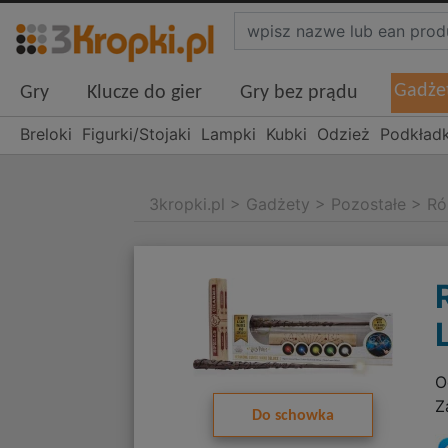
Gadże
Gry
Klucze do gier
Gry bez prądu
Breloki
Figurki/Stojaki
Lampki
Kubki
Odzież
Podkładk
3kropki.pl
>
Gadżety
>
Pozostałe
>
Ró
O
Z
Do schowka