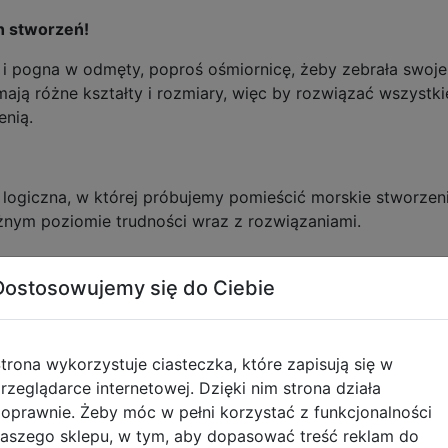
h stworzeń!
k i pogna w odmęty, poproś ośmiornicę, żeby zebrała swoje
ają różne kształty i rozmiary, więc by rozwiązać wszystki
enią.
ogiczna, w której próbujemy pomieścić morskie stworzenia
nym poziomie trudności wraz z rozwiązaniami.
Dostosowujemy się do Ciebie
te i można je zamknąć w trzech krokach:
trona wykorzystuje ciasteczka, które zapisują się w
rzeglądarce internetowej. Dzięki nim strona działa
oprawnie. Żeby móc w pełni korzystać z funkcjonalności
aszego sklepu, w tym, aby dopasować treść reklam do