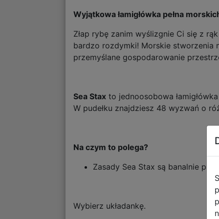
Wyjątkowa łamigłówka pełna morskic
Złap rybę zanim wyślizgnie Ci się z rą
bardzo rozdymki! Morskie stworzenia m
przemyślane gospodarowanie przestrz
Sea Stax
to jednoosobowa łamigłówka l
W pudełku znajdziesz 48 wyzwań o róż
Na czym to polega?
Zasady Sea Stax są banalnie pros
S
p
p
Wybierz układankę.
n