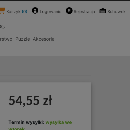
Koszyk
(
0
)
Logowanie
Rejestracja
Schowek
OG
rstwo
Puzzle
Akcesoria
54,55 zł
Termin wysyłki:
wysyłka we
wtorek