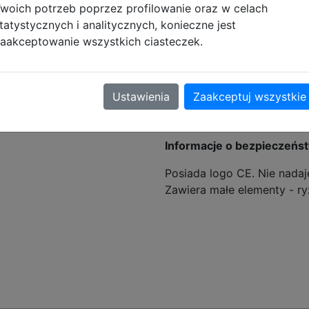
woich potrzeb poprzez profilowanie oraz w celach
tatystycznych i analitycznych, konieczne jest
ciły się na określonej przestrzeni
aakceptowanie wszystkich ciasteczek.
tyczące zgodności produktu
Ustawienia
Zaakceptuj wszystkie
Informacje o bezpieczeńs
Posiada logo CE. Nie nadaje
Zawiera małe elementy - ry