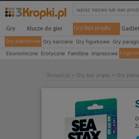
Gry bez prądu
Gry
Klucze do gier
Gadże
Gry planszowe
Gry karciane
Gry figurkowe
Gry parag
Logiczn
Ekonomiczne
Erotyczne
Familijne
Imprezowe
3kropki.pl
>
Gry bez prądu
>
Gry plan
O
Z