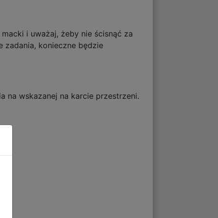
 macki i uważaj, żeby nie ścisnąć za
e zadania, konieczne będzie
 na wskazanej na karcie przestrzeni.