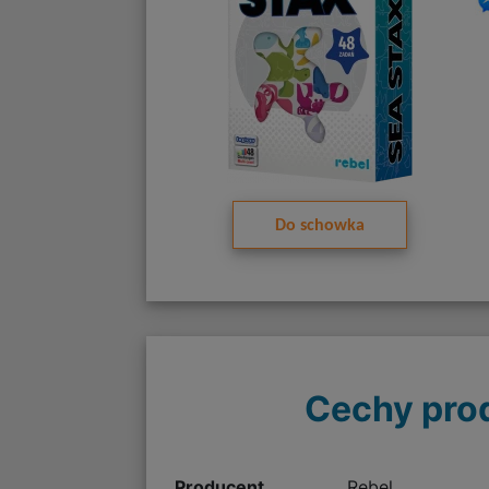
Do schowka
Cechy pro
Producent
Rebel