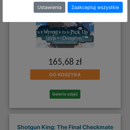
Ustawienia
Zaakceptuj wszystkie
165,68 zł
DO KOSZYKA
Galeria zdjęć
Shotgun King: The Final Checkmate