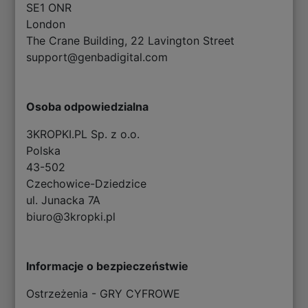
SE1 ONR
London
The Crane Building, 22 Lavington Street
support@genbadigital.com
Osoba odpowiedzialna
3KROPKI.PL Sp. z o.o.
Polska
43-502
Czechowice-Dziedzice
ul. Junacka 7A
biuro@3kropki.pl
Informacje o bezpieczeństwie
Ostrzeżenia - GRY CYFROWE