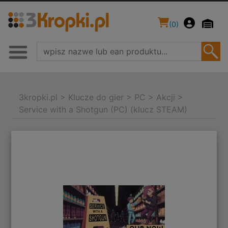
(
0
)
3kropki.pl
>
Klucze do gier
>
PC
>
Akcji
>
Service with a Shotgun (PC) (klucz STEAM)