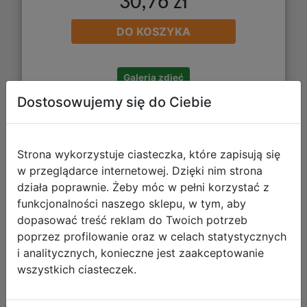
30,76 zł
DO KOSZYKA
Galeria zdjęć
Dostosowujemy się do Ciebie
Strona wykorzystuje ciasteczka, które zapisują się
Is It Wrong to Try to Pick Up Girls in a
w przeglądarce internetowej. Dzięki nim strona
Dungeon? Infinite Combate (PC)
działa poprawnie. Żeby móc w pełni korzystać z
(klucz STEAM)
funkcjonalności naszego sklepu, w tym, aby
dopasować treść reklam do Twoich potrzeb
poprzez profilowanie oraz w celach statystycznych
i analitycznych, konieczne jest zaakceptowanie
wszystkich ciasteczek.