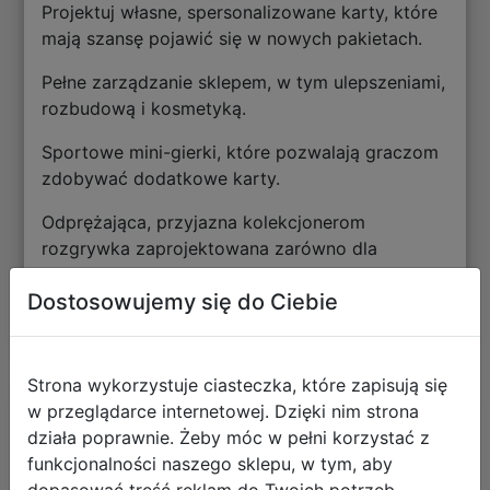
Projektuj własne, spersonalizowane karty, które
mają szansę pojawić się w nowych pakietach.
Pełne zarządzanie sklepem, w tym ulepszeniami,
rozbudową i kosmetyką.
Sportowe mini-gierki, które pozwalają graczom
zdobywać dodatkowe karty.
Odprężająca, przyjazna kolekcjonerom
rozgrywka zaprojektowana zarówno dla
zwykłych graczy, jak i tych bardziej
Dostosowujemy się do Ciebie
zaangażowanych.
Strona wykorzystuje ciasteczka, które zapisują się
Szczegóły dotyczące
w przeglądarce internetowej. Dzięki nim strona
działa poprawnie. Żeby móc w pełni korzystać z
zgodności produktu z
funkcjonalności naszego sklepu, w tym, aby