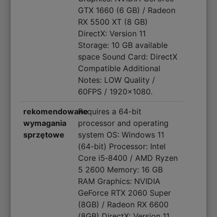
GTX 1660 (6 GB) / Radeon
RX 5500 XT (8 GB)
DirectX: Version 11
Storage: 10 GB available
space Sound Card: DirectX
Compatible Additional
Notes: LOW Quality /
60FPS / 1920x1080.
rekomendowane
Requires a 64-bit
wymagania
processor and operating
sprzętowe
system OS: Windows 11
(64-bit) Processor: Intel
Core i5‑8400 / AMD Ryzen
5 2600 Memory: 16 GB
RAM Graphics: NVIDIA
GeForce RTX 2060 Super
(8GB) / Radeon RX 6600
(8GB) DirectX: Version 11