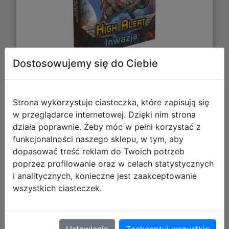
Dostosowujemy się do Ciebie
19,79 zł
Strona wykorzystuje ciasteczka, które zapisują się
DO KOSZYKA
w przeglądarce internetowej. Dzięki nim strona
działa poprawnie. Żeby móc w pełni korzystać z
funkcjonalności naszego sklepu, w tym, aby
Galeria zdjęć
dopasować treść reklam do Twoich potrzeb
poprzez profilowanie oraz w celach statystycznych
i analitycznych, konieczne jest zaakceptowanie
wszystkich ciasteczek.
Star Realms: High Alert: Rekwizycja