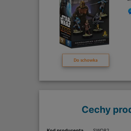
Do schowka
Cechy pro
Kod producenta
SWQ82