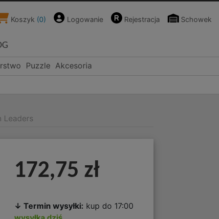
Koszyk
(
0
)
Logowanie
Rejestracja
Schowek
OG
rstwo
Puzzle
Akcesoria
n Leaders
172,75 zł
↓ Termin wysyłki:
kup do 17:00
wysyłka dziś