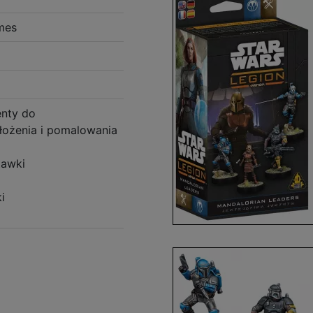
mes
enty do
łożenia i pomalowania
tawki
i