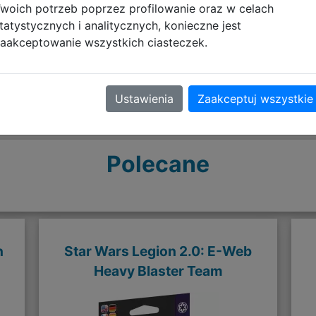
woich potrzeb poprzez profilowanie oraz w celach
tatystycznych i analitycznych, konieczne jest
aakceptowanie wszystkich ciasteczek.
Ustawienia
Zaakceptuj wszystkie
Polecane
n
Star Wars Legion 2.0: E-Web
Heavy Blaster Team