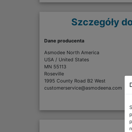
Szczegóły do
Dane producenta
Asmodee North America
USA / United States
MN 55113
Roseville
1995 County Road B2 West
customerservice@asmodeena.com
S
p
p
n