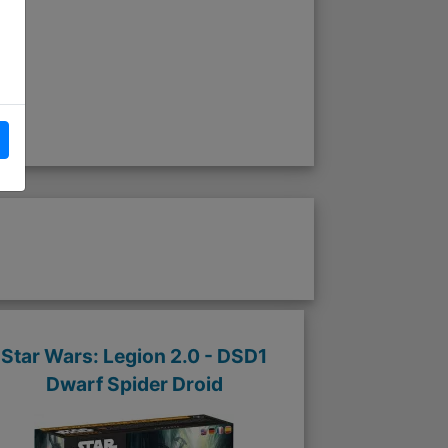
Star Wars: Legion 2.0 - DSD1
Dwarf Spider Droid