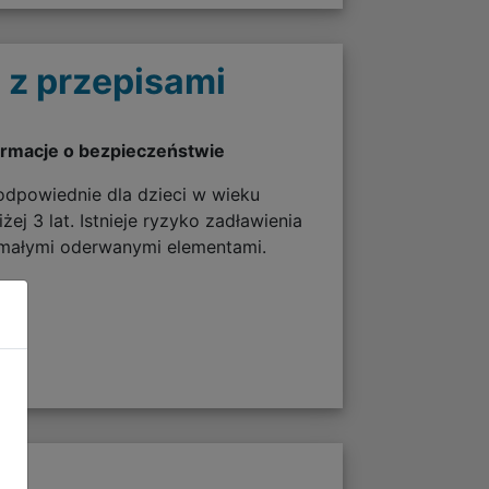
 z przepisami
ormacje o bezpieczeństwie
odpowiednie dla dzieci w wieku
żej 3 lat. Istnieje ryzyko zadławienia
 małymi oderwanymi elementami.