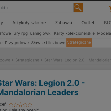
ty
Artykuły szkolne
Zabawki
Outlet
BL
rafowe
Gry rpg
Łamigłówki
Karty kolekcjonerskie
Modela
Strategiczne
ne
Przygodowe
Słowne i liczbowe
szowe
>
Strategiczne
>
Star Wars: Legion 2.0 - Mandaloria
Star Wars: Legion 2.0 -
Mandalorian Leaders
ceń:
aloguj się aby ocenić