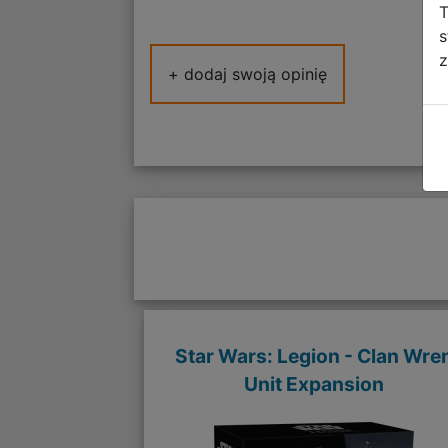
T
s
z
+ dodaj swoją opinię
Star Wars: Legion - Clan Wre
Unit Expansion