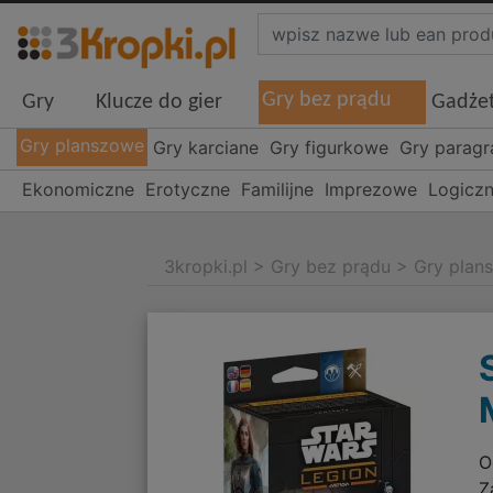
Gry bez prądu
Gry
Klucze do gier
Gadże
Gry planszowe
Gry karciane
Gry figurkowe
Gry parag
Ekonomiczne
Erotyczne
Familijne
Imprezowe
Logicz
3kropki.pl
>
Gry bez prądu
>
Gry plan
O
Z