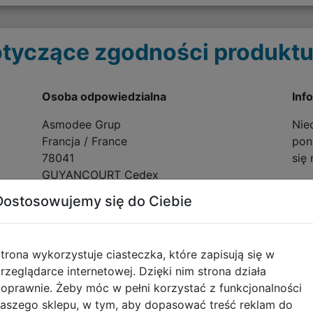
tyczące zgodności produktu
Osoba odpowiedzialna
Inf
Asmodee Grup
Nie
Francja / France
poni
78041
się
GUYANCOURT Cedex
8 Rue Jacqueline Auriol Quartier Villaroy
Dostosowujemy się do Ciebie
BP 40119
trona wykorzystuje ciasteczka, które zapisują się w
rzeglądarce internetowej. Dzięki nim strona działa
oprawnie. Żeby móc w pełni korzystać z funkcjonalności
Opinie o produkcie
aszego sklepu, w tym, aby dopasować treść reklam do