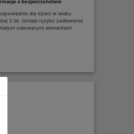
ormacje o bezpieczeństwie
odpowiednie dla dzieci w wieku
żej 3 lat. Istnieje ryzyko zadławienia
 małymi oderwanymi elementami.