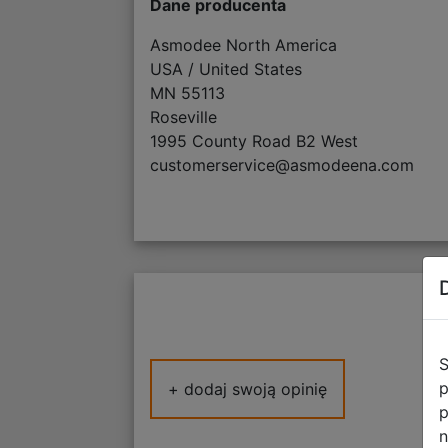
Dane producenta
Asmodee North America
USA / United States
MN 55113
Roseville
1995 County Road B2 West
customerservice@asmodeena.com
S
p
+ dodaj swoją opinię
p
n