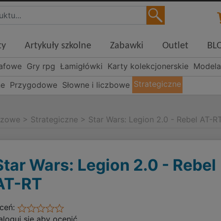
ty
Artykuły szkolne
Zabawki
Outlet
BL
rafowe
Gry rpg
Łamigłówki
Karty kolekcjonerskie
Modela
Strategiczne
ne
Przygodowe
Słowne i liczbowe
szowe
>
Strategiczne
>
Star Wars: Legion 2.0 - Rebel AT-R
Star Wars: Legion 2.0 - Rebel
AT-RT
ceń:
aloguj się aby ocenić