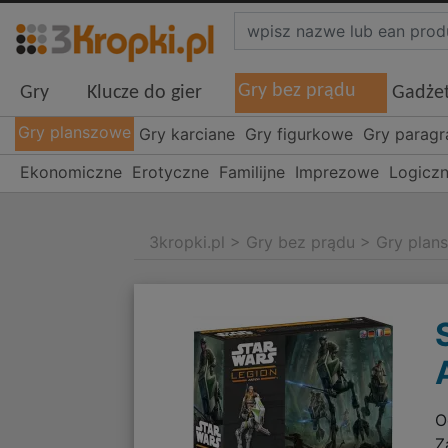
Gry bez prądu
Gry
Klucze do gier
Gadże
Gry planszowe
Gry karciane
Gry figurkowe
Gry parag
Ekonomiczne
Erotyczne
Familijne
Imprezowe
Logicz
3kropki.pl
>
Gry bez prądu
>
Gry plan
O
Z