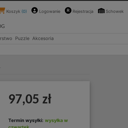
Koszyk
(
0
)
Logowanie
Rejestracja
Schowek
OG
rstwo
Puzzle
Akcesoria
T
97,05 zł
Termin wysyłki:
wysyłka w
czwartek