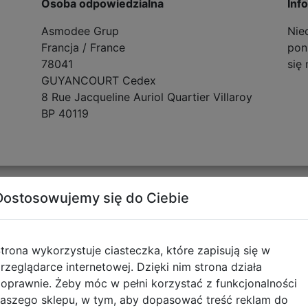
Osoba odpowiedzialna
Inf
Asmodee Grup
Nie
Francja / France
poni
78041
się
GUYANCOURT Cedex
8 Rue Jacqueline Auriol Quartier Villaroy
BP 40119
Dostosowujemy się do Ciebie
Opinie o produkcie
trona wykorzystuje ciasteczka, które zapisują się w
rzeglądarce internetowej. Dzięki nim strona działa
oprawnie. Żeby móc w pełni korzystać z funkcjonalności
aszego sklepu, w tym, aby dopasować treść reklam do