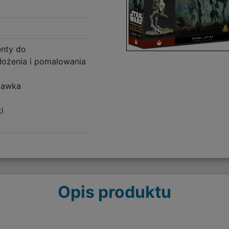
enty do
łożenia i pomalowania
tawka
i
Opis produktu