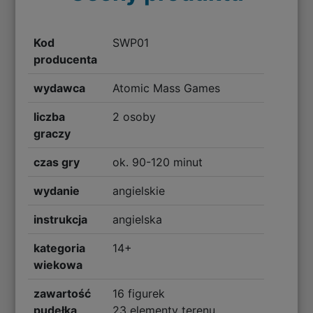
Kod
SWP01
producenta
wydawca
Atomic Mass Games
liczba
2 osoby
graczy
czas gry
ok. 90-120 minut
wydanie
angielskie
instrukcja
angielska
kategoria
14+
wiekowa
zawartość
16 figurek
pudełka
23 elementy terenu