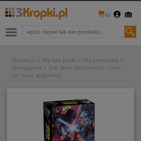
(
0
)
3kropki.pl
>
Gry bez prądu
>
Gry planszowe
>
Strategiczne
>
Star Wars: Shatterpoint - Core
Set (wyd. angielskie)