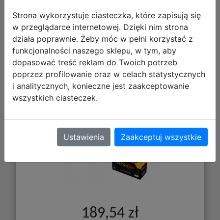
Strona wykorzystuje ciasteczka, które zapisują się
w przeglądarce internetowej. Dzięki nim strona
działa poprawnie. Żeby móc w pełni korzystać z
Star Wars: Unlimited Card Game -
funkcjonalności naszego sklepu, w tym, aby
Jump to Lightspeed - Spotlight Deck
dopasować treść reklam do Twoich potrzeb
Box (2)
poprzez profilowanie oraz w celach statystycznych
i analitycznych, konieczne jest zaakceptowanie
wszystkich ciasteczek.
Ustawienia
Zaakceptuj wszystkie
189,54 zł