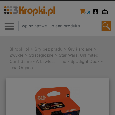
(
0
)
3kropki.pl
>
Gry bez prądu
>
Gry karciane
>
Zwykłe
>
Strategiczne
>
Star Wars: Unlimited
Card Game - A Lawless Time - Spotlight Deck -
Leia Organa