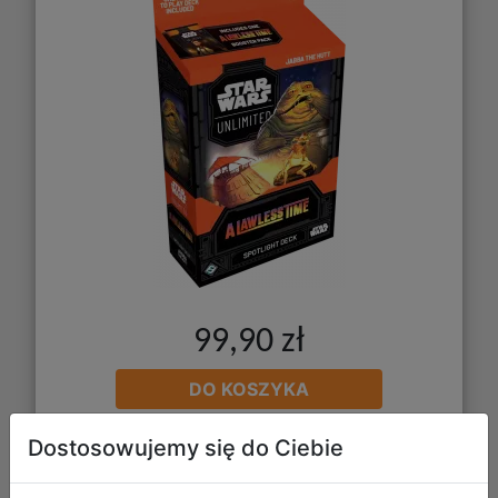
99,90 zł
DO KOSZYKA
Dostosowujemy się do Ciebie
Galeria zdjęć