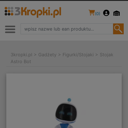
(
0
)
3kropki.pl
>
Gadżety
>
Figurki/Stojaki
>
Stojak
Astro Bot