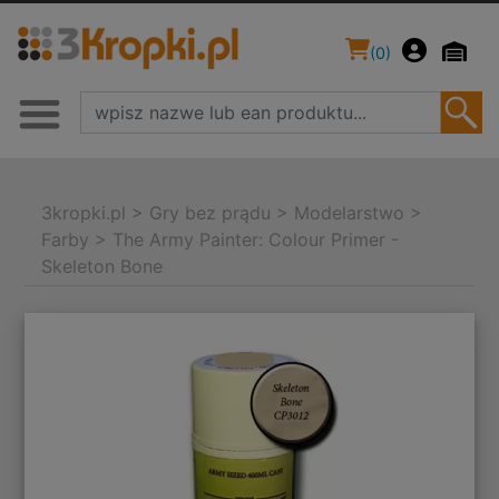
(
0
)
3kropki.pl
>
Gry bez prądu
>
Modelarstwo
>
Farby
>
The Army Painter: Colour Primer -
Skeleton Bone