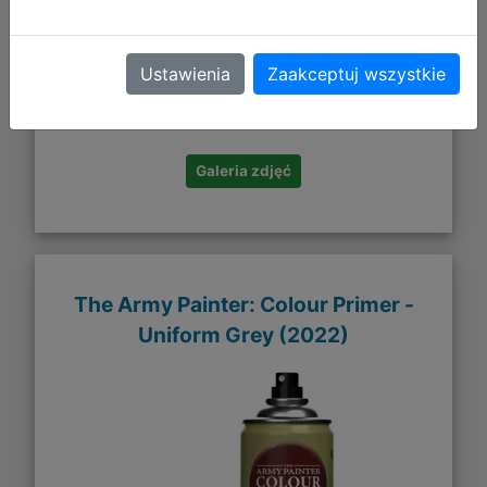
58,56 zł
Ustawienia
Zaakceptuj wszystkie
DO KOSZYKA
Galeria zdjęć
The Army Painter: Colour Primer -
Uniform Grey (2022)