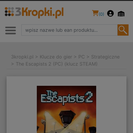
(
0
)
3kropki.pl
>
Klucze do gier
>
PC
>
Strategiczne
>
The Escapists 2 (PC) (klucz STEAM)