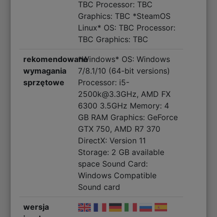
TBC Processor: TBC
Graphics: TBC *SteamOS
Linux* OS: TBC Processor:
TBC Graphics: TBC
rekomendowane
*Windows* OS: Windows
wymagania
7/8.1/10 (64-bit versions)
sprzętowe
Processor: i5-
2500k@3.3GHz, AMD FX
6300 3.5GHz Memory: 4
GB RAM Graphics: GeForce
GTX 750, AMD R7 370
DirectX: Version 11
Storage: 2 GB available
space Sound Card:
Windows Compatible
Sound card
wersja