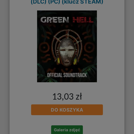
(DLC) (PC) (klucz STEAM)
13,03 zł
DO KOSZYKA
Galeria zdjęć