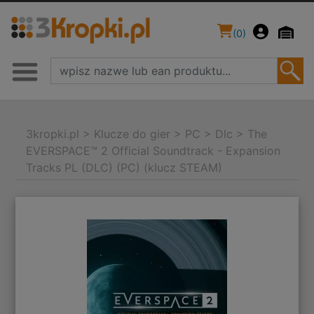
(
0
)
3kropki.pl
>
Klucze do gier
>
PC
>
Dlc
>
The
EVERSPACE™ 2 Official Soundtrack - Expansion
Tracks PL (DLC) (PC) (klucz STEAM)