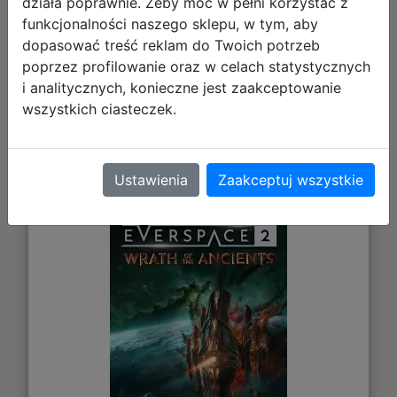
działa poprawnie. Żeby móc w pełni korzystać z
Galeria zdjęć
funkcjonalności naszego sklepu, w tym, aby
dopasować treść reklam do Twoich potrzeb
poprzez profilowanie oraz w celach statystycznych
i analitycznych, konieczne jest zaakceptowanie
wszystkich ciasteczek.
EVERSPACE™ 2: Wrath of the
Ancients PL (DLC) (PC) (klucz
STEAM)
Ustawienia
Zaakceptuj wszystkie