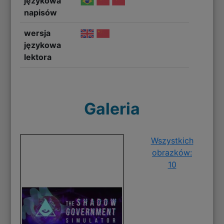
językowa
napisów
wersja
językowa
lektora
Galeria
Wszystkich
obrazków:
10