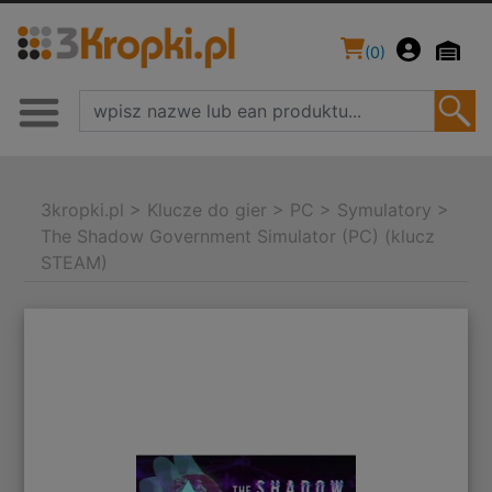
(
0
)
3kropki.pl
>
Klucze do gier
>
PC
>
Symulatory
>
The Shadow Government Simulator (PC) (klucz
STEAM)