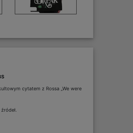
BS
 z kultowym cytatem z Rossa „We were
źródeł.