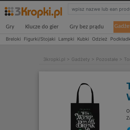
Gadże
Gry
Klucze do gier
Gry bez prądu
Breloki
Figurki/Stojaki
Lampki
Kubki
Odzież
Podkładk
3kropki.pl
>
Gadżety
>
Pozostałe
>
To
O
Z