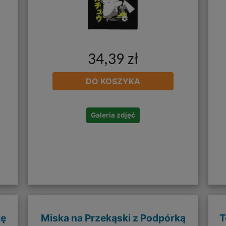
34,39 zł
DO KOSZYKA
Galeria zdjęć
kę
Miska na Przekąski z Podpórką
T