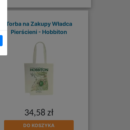
Torba na Zakupy Władca
Pierścieni - Hobbiton
34,58 zł
DO KOSZYKA