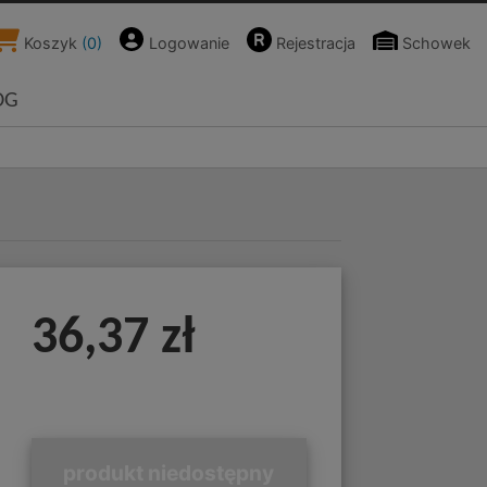
Koszyk
(
0
)
Logowanie
Rejestracja
Schowek
OG
-
36,37 zł
produkt niedostępny