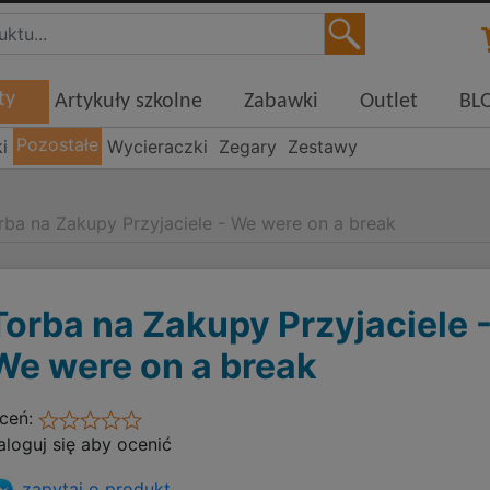
ty
Artykuły szkolne
Zabawki
Outlet
BL
Pozostałe
i
Wycieraczki
Zegary
Zestawy
rba na Zakupy Przyjaciele - We were on a break
Torba na Zakupy Przyjaciele 
We were on a break
ceń:
aloguj się aby ocenić
zapytaj o produkt