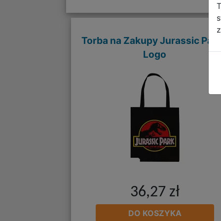
T
s
z
Torba na Zakupy Jurassic Park
Logo
36,27 zł
DO KOSZYKA