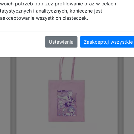
woich potrzeb poprzez profilowanie oraz w celach
tatystycznych i analitycznych, konieczne jest
aakceptowanie wszystkich ciasteczek.
 -
Torba na zakupy K-POP Demon
Hunters - różowy
Ustawienia
Zaakceptuj wszystkie