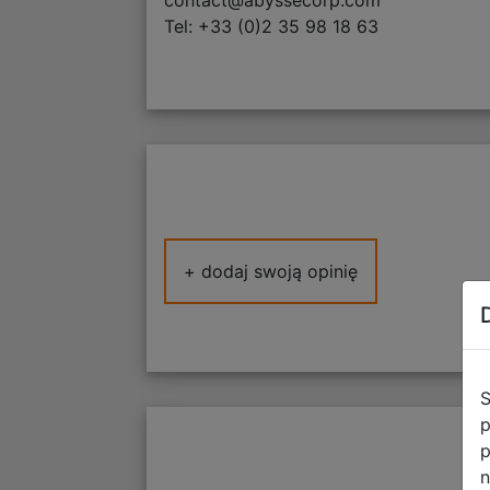
contact@abyssecorp.com
Tel: +33 (0)2 35 98 18 63
+ dodaj swoją opinię
S
p
p
n