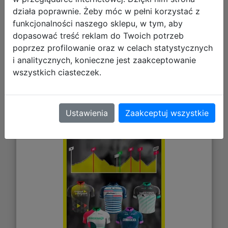
działa poprawnie. Żeby móc w pełni korzystać z
Galeria zdjęć
funkcjonalności naszego sklepu, w tym, aby
dopasować treść reklam do Twoich potrzeb
poprzez profilowanie oraz w celach statystycznych
i analitycznych, konieczne jest zaakceptowanie
Tour de France 2025 - Yellow Jersey
wszystkich ciasteczek.
Pack (DLC) (PC) (klucz STEAM)
Ustawienia
Zaakceptuj wszystkie