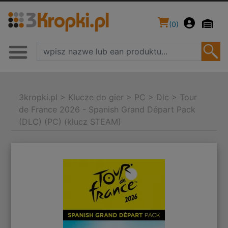
(
0
)
3kropki.pl
>
Klucze do gier
>
PC
>
Dlc
>
Tour
de France 2026 - Spanish Grand Départ Pack
(DLC) (PC) (klucz STEAM)