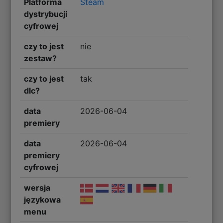
Platforma
Steam
dystrybucji
cyfrowej
czy to jest
nie
zestaw?
czy to jest
tak
dlc?
data
2026-06-04
premiery
data
2026-06-04
premiery
cyfrowej
wersja
językowa
menu