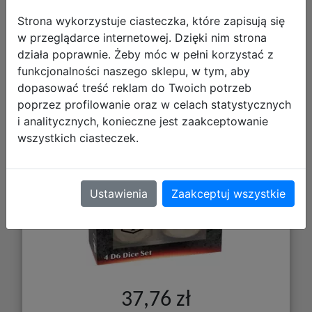
Strona wykorzystuje ciasteczka, które zapisują się
w przeglądarce internetowej. Dzięki nim strona
działa poprawnie. Żeby móc w pełni korzystać z
Ultra Pro: Magic the Gathering - White
funkcjonalności naszego sklepu, w tym, aby
Mana - 22 mm Deluxe Loyalty Dice
dopasować treść reklam do Twoich potrzeb
Set
poprzez profilowanie oraz w celach statystycznych
i analitycznych, konieczne jest zaakceptowanie
wszystkich ciasteczek.
Ustawienia
Zaakceptuj wszystkie
37,76 zł