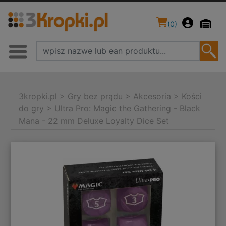
(
0
)
3kropki.pl
>
Gry bez prądu
>
Akcesoria
>
Kości
do gry
>
Ultra Pro: Magic the Gathering - Black
Mana - 22 mm Deluxe Loyalty Dice Set