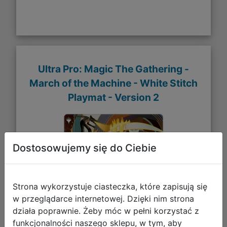
Ultra Pro: Magic The Gathering -
March of the Machine - White Stitch
Playmat - Version 2
Dostosowujemy się do Ciebie
Strona wykorzystuje ciasteczka, które zapisują się
93,05 zł
w przeglądarce internetowej. Dzięki nim strona
działa poprawnie. Żeby móc w pełni korzystać z
DO KOSZYKA
funkcjonalności naszego sklepu, w tym, aby