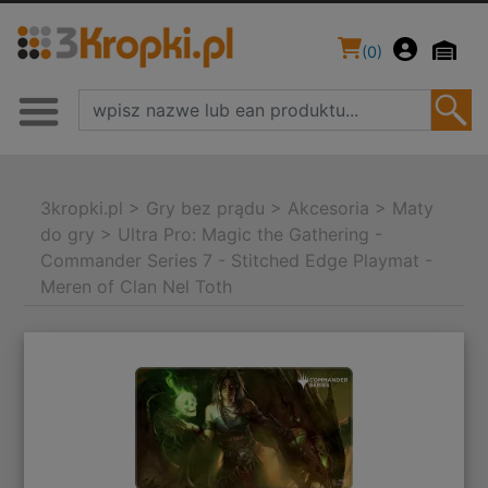
(
0
)
3kropki.pl
>
Gry bez prądu
>
Akcesoria
>
Maty
do gry
>
Ultra Pro: Magic the Gathering -
Commander Series 7 - Stitched Edge Playmat -
Meren of Clan Nel Toth