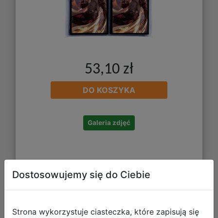
53,10 zł
DO KOSZYKA
Galeria zdjęć
Dostosowujemy się do Ciebie
Ultra-Pro: Magic the Gathering -
Outlaws of Thunder Junction -
Strona wykorzystuje ciasteczka, które zapisują się