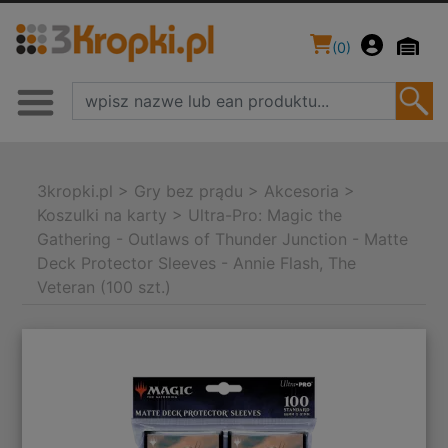
(
0
)
3kropki.pl
>
Gry bez prądu
>
Akcesoria
>
Koszulki na karty
>
Ultra-Pro: Magic the
Gathering - Outlaws of Thunder Junction - Matte
Deck Protector Sleeves - Annie Flash, The
Veteran (100 szt.)