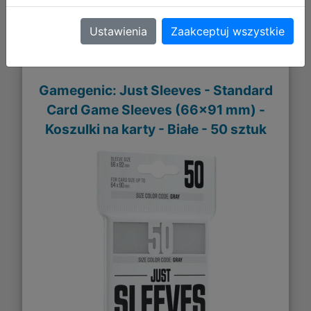
Galeria zdjęć
Ustawienia
Zaakceptuj wszystkie
Gamegenic: Just Sleeves - Standard
Card Game Sleeves (66x91 mm) -
Koszulki na karty - Białe - 50 sztuk