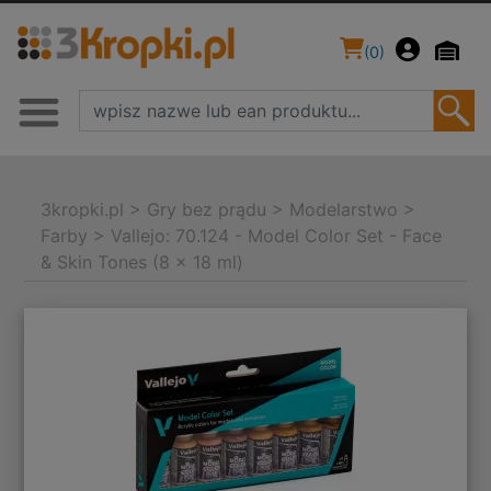
(
0
)
3kropki.pl
>
Gry bez prądu
>
Modelarstwo
>
Farby
>
Vallejo: 70.124 - Model Color Set - Face
& Skin Tones (8 x 18 ml)