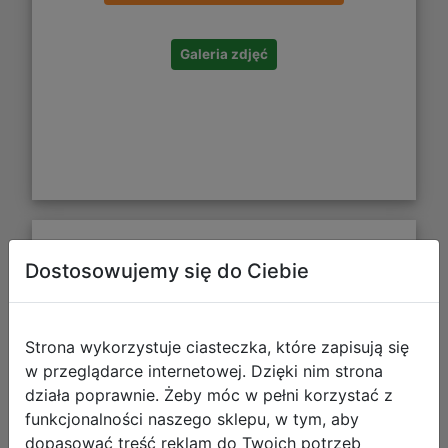
Galeria zdjęć
Vallejo: 70.140 - Model Color - Figure
Dostosowujemy się do Ciebie
- Basic Colors USA (16 x 18 ml)
Strona wykorzystuje ciasteczka, które zapisują się
w przeglądarce internetowej. Dzięki nim strona
działa poprawnie. Żeby móc w pełni korzystać z
funkcjonalności naszego sklepu, w tym, aby
dopasować treść reklam do Twoich potrzeb