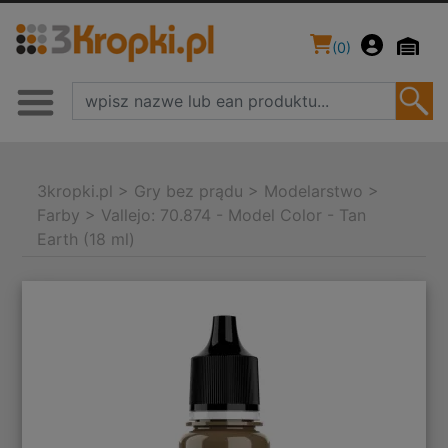
(
0
)
3kropki.pl
>
Gry bez prądu
>
Modelarstwo
>
Farby
>
Vallejo: 70.874 - Model Color - Tan
Earth (18 ml)