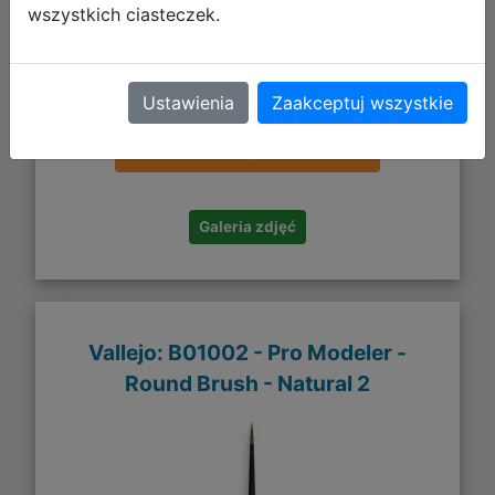
wszystkich ciasteczek.
48,30 zł
Ustawienia
Zaakceptuj wszystkie
DO KOSZYKA
Galeria zdjęć
Vallejo: B01002 - Pro Modeler -
Round Brush - Natural 2