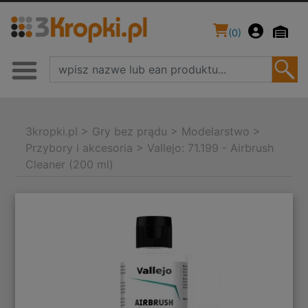
(
0
)
3kropki.pl
>
Gry bez prądu
>
Modelarstwo
>
Przybory i akcesoria
>
Vallejo: 71.199 - Airbrush
Cleaner (200 ml)