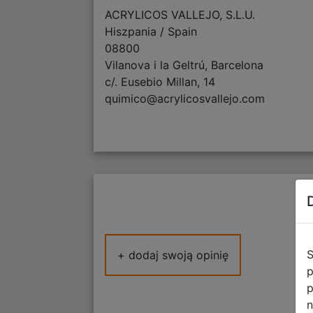
ACRYLICOS VALLEJO, S.L.U.
Hiszpania / Spain
08800
Vilanova i la Geltrú, Barcelona
c/. Eusebio Millan, 14
quimico@acrylicosvallejo.com
S
+ dodaj swoją opinię
p
p
n