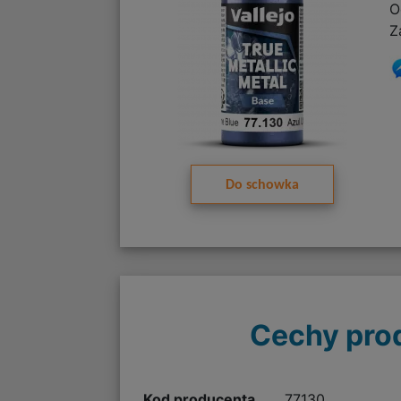
O
Z
Do schowka
Cechy pro
Kod producenta
77130