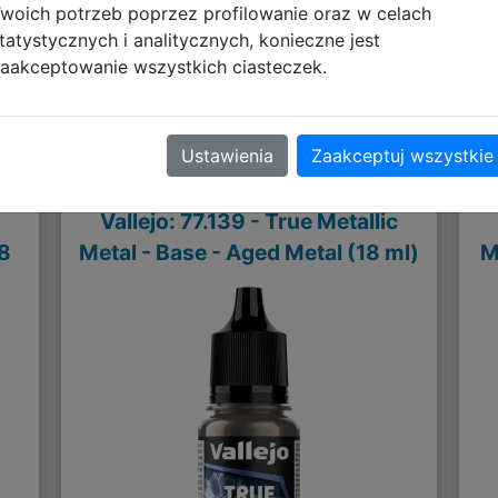
woich potrzeb poprzez profilowanie oraz w celach
tatystycznych i analitycznych, konieczne jest
aakceptowanie wszystkich ciasteczek.
Polecane
Ustawienia
Zaakceptuj wszystkie
Vallejo: 77.139 - True Metallic
18
Metal - Base - Aged Metal (18 ml)
M