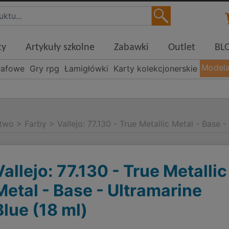
ty
Artykuły szkolne
Zabawki
Outlet
BL
Model
rafowe
Gry rpg
Łamigłówki
Karty kolekcjonerskie
stwo
>
Farby
>
Vallejo: 77.130 - True Metallic Metal - Base -
Vallejo: 77.130 - True Metallic
Metal - Base - Ultramarine
Blue (18 ml)