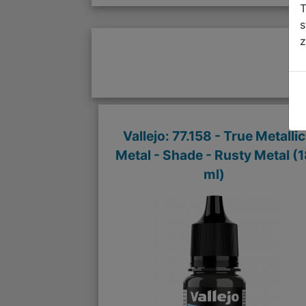
T
s
z
Vallejo: 77.158 - True Metallic
Metal - Shade - Rusty Metal (
ml)