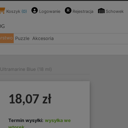
Koszyk
(
0
)
Logowanie
Rejestracja
Schowek
OG
arstwo
Puzzle
Akcesoria
 Ultramarine Blue (18 ml)
18,07 zł
Termin wysyłki:
wysyłka we
wtorek