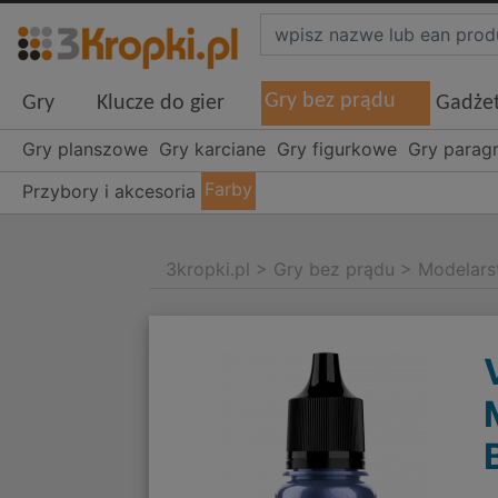
Gry bez prądu
Gry
Klucze do gier
Gadże
Gry planszowe
Gry karciane
Gry figurkowe
Gry parag
Farby
Przybory i akcesoria
3kropki.pl
>
Gry bez prądu
>
Modelar