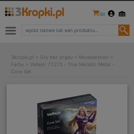
(
0
)
3kropki.pl
>
Gry bez prądu
>
Modelarstwo
>
Farby
>
Vallejo: 77.273 - True Metallic Metal -
Core Set