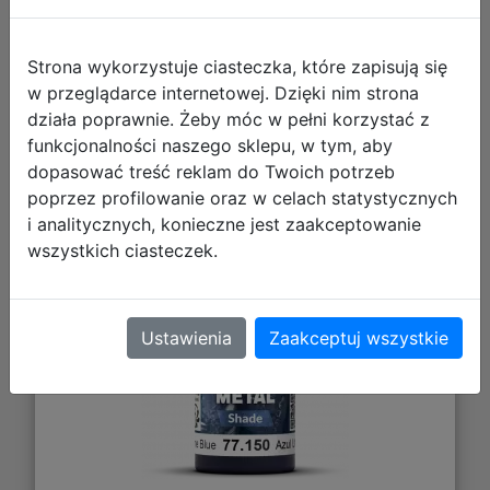
Strona wykorzystuje ciasteczka, które zapisują się
Vallejo: 77.150 - True Metallic Metal -
w przeglądarce internetowej. Dzięki nim strona
Shade - Ultramarine Blue (18 ml)
działa poprawnie. Żeby móc w pełni korzystać z
funkcjonalności naszego sklepu, w tym, aby
dopasować treść reklam do Twoich potrzeb
poprzez profilowanie oraz w celach statystycznych
i analitycznych, konieczne jest zaakceptowanie
wszystkich ciasteczek.
Ustawienia
Zaakceptuj wszystkie