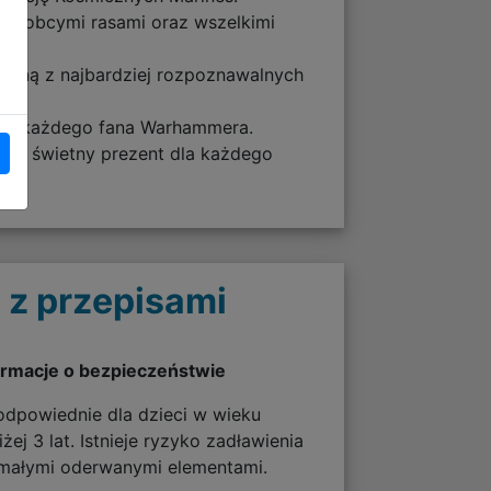
osu, obcymi rasami oraz wszelkimi
ę jedną z najbardziej rozpoznawalnych
 dla każdego fana Warhammera.
e to świetny prezent dla każdego
 z przepisami
ormacje o bezpieczeństwie
odpowiednie dla dzieci w wieku
żej 3 lat. Istnieje ryzyko zadławienia
 małymi oderwanymi elementami.