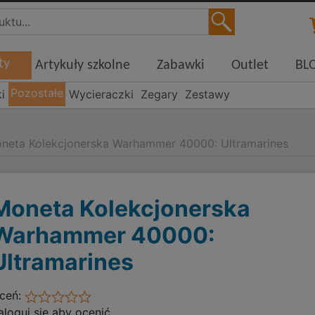
ty
Artykuły szkolne
Zabawki
Outlet
BL
Pozostałe
i
Wycieraczki
Zegary
Zestawy
neta Kolekcjonerska Warhammer 40000: Ultramarines
Moneta Kolekcjonerska
Warhammer 40000:
Ultramarines
ceń:
aloguj się aby ocenić