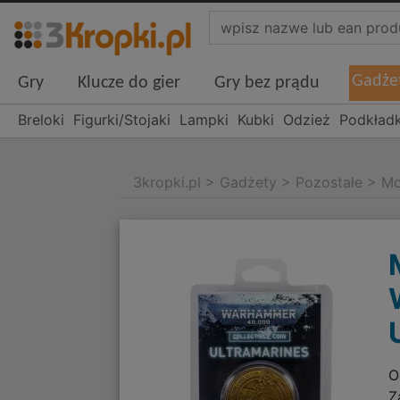
Gadże
Gry
Klucze do gier
Gry bez prądu
Breloki
Figurki/Stojaki
Lampki
Kubki
Odzież
Podkładk
3kropki.pl
>
Gadżety
>
Pozostałe
>
Mo
O
Z