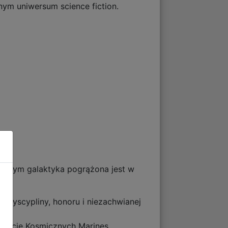
nym uniwersum science fiction.
tórym galaktyka pogrążona jest w
 dyscypliny, honoru i niezachwianej
nizację Kosmicznych Marines.