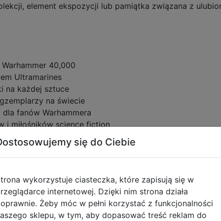
lekcji, element ekspozycji lub pamiątka związana z ulubio
kt Warhammer 40,000
wem Ultramarines
i na każdej sztuce
egzemplarzy na świecie
ki dla fanów Warhammera
 i miłośników science fiction
Dostosowujemy się do Ciebie
um science fiction stworzone przez Games Workshop, w k
trona wykorzystuje ciasteczka, które zapisują się w
rzeglądarce internetowej. Dzięki nim strona działa
iej znanych i wpływowych zakonów Space Marines, słynący z
oprawnie. Żeby móc w pełni korzystać z funkcjonalności
aszego sklepu, w tym, aby dopasować treść reklam do
oute Guilliman, autor Kodeksu Astartes regulującego orga