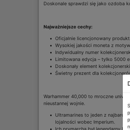
Doskonale sprawdzi się jako ozdoba ko
Najważniejsze cechy:
Oficjalnie licencjonowany produ
Wysokiej jakości moneta z moty
Indywidualny numer kolekcjonersk
Limitowana edycja – tylko 5000 
Doskonały element kolekcjoners
Świetny prezent dla kolekcjonerów
Warhammer 40,000 to mroczne uniwers
nieustannej wojnie.
S
p
Ultramarines to jeden z najbardz
p
lojalności wobec Imperium.
n
Ich prymarchą był legendarny Rob