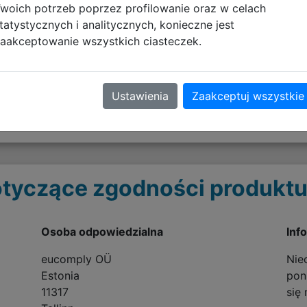
woich potrzeb poprzez profilowanie oraz w celach
tramar i od tysięcy lat bronią ludzkości przed siłami Cha
tatystycznych i analitycznych, konieczne jest
aakceptowanie wszystkich ciasteczek.
erze i symbol litery „U” sprawiły, że Ultramarines stali si
era 40,000.
neta kolekcjonerska Ultramarines to obowiązkowa pozycja
Ustawienia
Zaakceptuj wszystkie
onanie oraz kolekcjonerski charakter sprawiają, że będzi
 Marines.
tyczące zgodności produktu
Osoba odpowiedzialna
Inf
eucomply OÜ
Nie
Estonia
poni
11317
się