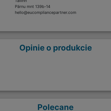
Tallinn
Pärnu mnt 139b-14
hello@eucompliancepartner.com
Opinie o produkcie
Polecane