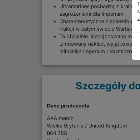
T
Ultramarines pochodzą z krainy Ul
s
zagrożeniami dla Imperium.
z
Charakterystyczne niebieskie panc
frakcji w całym świecie Warhamm
Ta oficjalnie licencjonowana mo
Limitowany nakład, wyjątkowe wyk
miłośnika Imperium i Kosmicznych
Szczegóły do
Dane producenta
AAA merch
Wielka Brytania / United Kingdom
B64 7BG