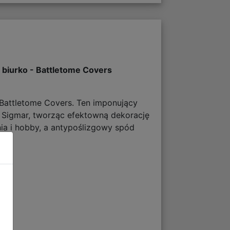
biurko - Battletome Covers
 Battletome Covers. Ten imponujący
f Sigmar, tworząc efektowną dekorację
a i hobby, a antypoślizgowy spód