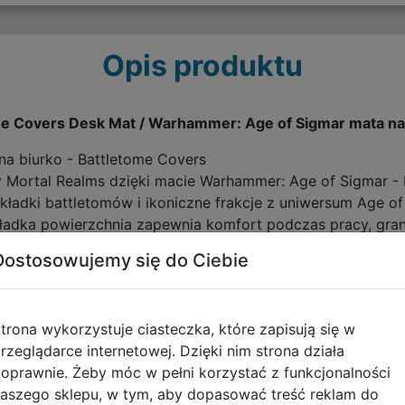
Opis produktu
e Covers Desk Mat / Warhammer: Age of Sigmar mata na 
a biurko - Battletome Covers
y Mortal Realms dzięki macie Warhammer: Age of Sigmar -
kładki battletomów i ikoniczne frakcje z uniwersum Age o
adka powierzchnia zapewnia komfort podczas pracy, grani
cu.
Dostosowujemy się do Ciebie
trona wykorzystuje ciasteczka, które zapisują się w
rzeglądarce internetowej. Dzięki nim strona działa
kt Warhammer: Age of Sigmar
oprawnie. Żeby móc w pełni korzystać z funkcjonalności
aszego sklepu, w tym, aby dopasować treść reklam do
at Mortal Realms.