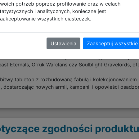
woich potrzeb poprzez profilowanie oraz w celach
turę, mysz i akcesoria hobbystyczne.
tatystycznych i analitycznych, konieczne jest
aakceptowanie wszystkich ciasteczek.
zymać matę na miejscu.
Ustawienia
Zaakceptuj wszystkie
 uniwersum fantasy stworzone przez Games Workshop, osad
 bohaterowie i armie walczące o dominację nad rzeczywist
mcast Eternals, Orruk Warclans czy Soulblight Gravelords, of
 bitwy tabletop z rozbudowaną fabułą i kolekcjonowaniem 
a, dostarczając nowych armii, kampanii i opowieści osadz
tyczące zgodności produktu