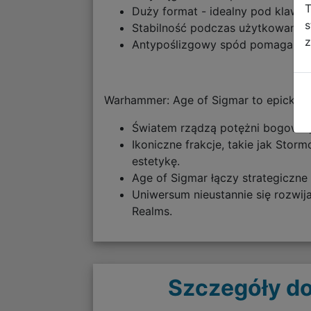
T
Duży format - idealny pod klawia
s
Stabilność podczas użytkowania
z
Antypoślizgowy spód pomaga utr
Warhammer: Age of Sigmar to epickie
Światem rządzą potężni bogowie,
Ikoniczne frakcje, takie jak Stor
estetykę.
Age of Sigmar łączy strategiczne
Uniwersum nieustannie się rozwij
Realms.
Szczegóły do