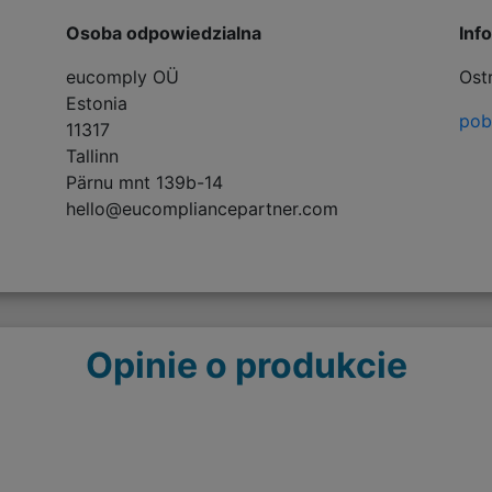
Osoba odpowiedzialna
Inf
eucomply OÜ
Ost
Estonia
pobi
11317
Tallinn
Pärnu mnt 139b-14
hello@eucompliancepartner.com
Opinie o produkcie