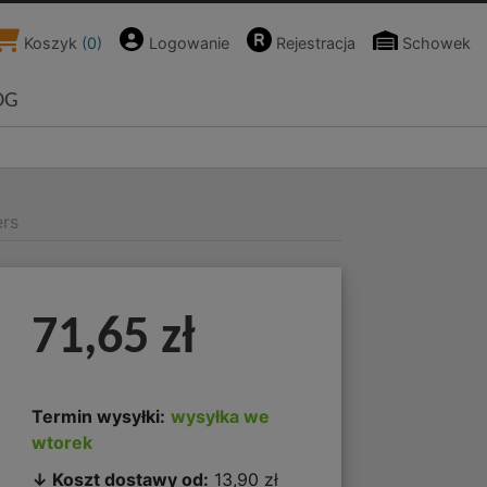
Koszyk
(
0
)
Logowanie
Rejestracja
Schowek
OG
ers
71,65 zł
Termin wysyłki:
wysyłka we
wtorek
↓ Koszt dostawy od:
13,90 zł