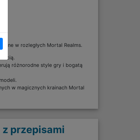
zone w rozległych Mortal Realms.
ością.
erują różnorodne style gry i bogatą
modeli.
onych w magicznych krainach Mortal
 z przepisami