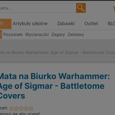
ty
Artykuły szkolne
Zabawki
Outlet
BL
i
Pozostałe
Wycieraczki
Zegary
Zestawy
ta na Biurko Warhammer: Age of Sigmar - Battletome Cov
Mata na Biurko Warhammer:
Age of Sigmar - Battletome
Covers
ceń:
aloguj się aby ocenić