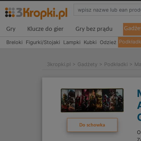
Gadże
Gry
Klucze do gier
Gry bez prądu
Podkładk
Breloki
Figurki/Stojaki
Lampki
Kubki
Odzież
3kropki.pl
>
Gadżety
>
Podkładki
>
Ma
Do schowka
O
Z