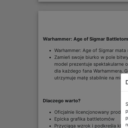
Warhammer: Age of Sigmar Battletom
Warhammer: Age of Sigmar mata n
Zamień swoje biurko w pole bitw
model prezentuje spektakularne o
dla każdego fana Warhammera. Gł
utrzymuje matę stabilnie na miejs
Dlaczego warto?
S
p
Oficjalnie licencjonowany produ
p
Epicka grafika battletomów
n
Przyciąga wzrok i podkreśla klim