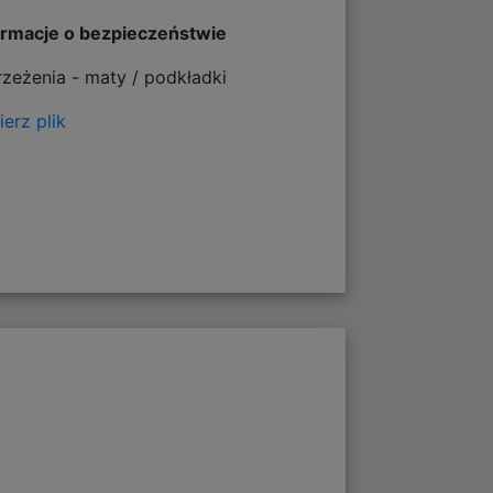
ormacje o bezpieczeństwie
rzeżenia - maty / podkładki
erz plik