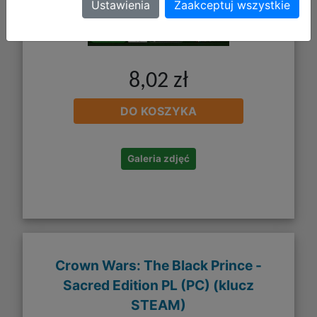
Ustawienia
Zaakceptuj wszystkie
8,02 zł
DO KOSZYKA
Galeria zdjęć
Crown Wars: The Black Prince -
Sacred Edition PL (PC) (klucz
STEAM)