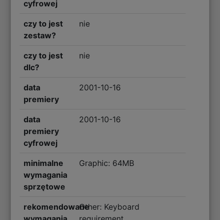
cyfrowej
czy to jest
nie
zestaw?
czy to jest
nie
dlc?
data
2001-10-16
premiery
data
2001-10-16
premiery
cyfrowej
minimalne
Graphic: 64MB
wymagania
sprzętowe
rekomendowane
Other: Keyboard
wymagania
requirement