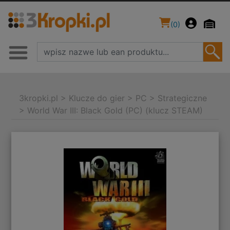
(
0
)
3kropki.pl
>
Klucze do gier
>
PC
>
Strategiczne
>
World War III: Black Gold (PC) (klucz STEAM)