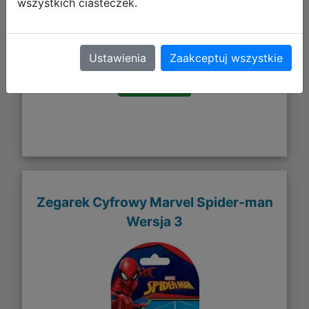
wszystkich ciasteczek.
44,28 zł
DO KOSZYKA
Ustawienia
Zaakceptuj wszystkie
Galeria zdjęć
Zegarek Cyfrowy Marvel Spider-man
Wersja 3