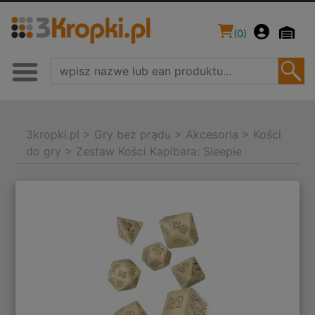
(
0
)
3kropki.pl
>
Gry bez prądu
>
Akcesoria
>
Kości
do gry
>
Zestaw Kości Kapibara: Sleepie