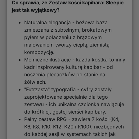
Co sprawia, że Zestaw kości kapibara: Sleepie
jest tak wyjątkowy?
Naturalna elegancja - beżowa baza
zmieszana z subtelnym, brokatowym
pyłem w połączeniu z brązowym
malowaniem tworzy ciepłą, ziemistą
kompozycję.
Memiczne ilustracje - każda kostka to inny
kadr inspirowany kulturą kapibar - od
noszenia plecaczków po stanie na
żółwiach.
"Futrzasta" typografia - cyfry zostały
zaprojektowane specjalnie dla tego
zestawu - ich unikalna czcionka nawiązuje
do krótkiej, gęstej sierści kapibary.
Pełny zestaw RPG - zawiera 7 kości (K4,
K6, K8, K10, K12, K20 i K100), niezbędnych
do każdej sesji w systemach takich jak