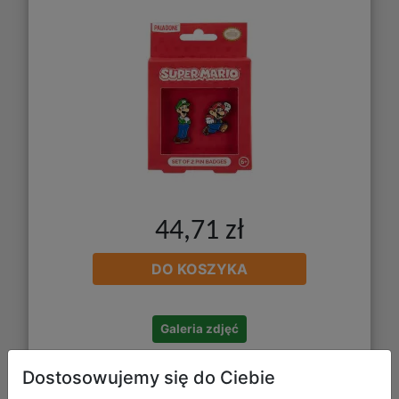
44,71 zł
DO KOSZYKA
Galeria zdjęć
Dostosowujemy się do Ciebie