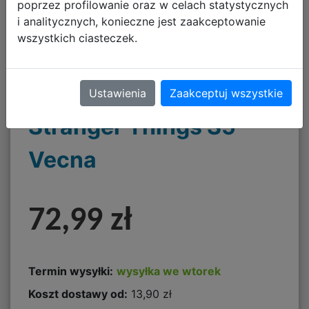
poprzez profilowanie oraz w celach statystycznych
i analitycznych, konieczne jest zaakceptowanie
wszystkich ciasteczek.
Funko POP TV:
Ustawienia
Zaakceptuj wszystkie
Stranger Things S5 -
Vecna
72,99 zł
Termin wysyłki:
wysyłka we wtorek
Koszt dostawy od:
13,90 zł