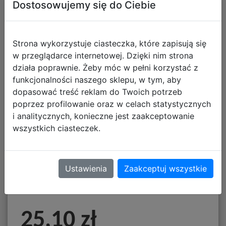
Dostosowujemy się do Ciebie
Strona wykorzystuje ciasteczka, które zapisują się
w przeglądarce internetowej. Dzięki nim strona
działa poprawnie. Żeby móc w pełni korzystać z
funkcjonalności naszego sklepu, w tym, aby
dopasować treść reklam do Twoich potrzeb
poprzez profilowanie oraz w celach statystycznych
i analitycznych, konieczne jest zaakceptowanie
wszystkich ciasteczek.
Podkładka pod Myszkę
Ustawienia
Zaakceptuj wszystkie
- Pennywise
25,10 zł