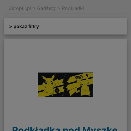
3kropki.pl
>
Gadżety
>
Podkładki
> pokaż filtry
Podkładka pod Myszkę