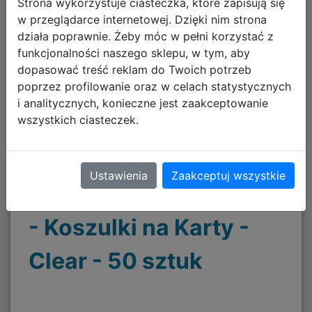
Strona wykorzystuje ciasteczka, które zapisują się
w przeglądarce internetowej. Dzięki nim strona
działa poprawnie. Żeby móc w pełni korzystać z
funkcjonalności naszego sklepu, w tym, aby
dopasować treść reklam do Twoich potrzeb
poprzez profilowanie oraz w celach statystycznych
i analitycznych, konieczne jest zaakceptowanie
wszystkich ciasteczek.
Gamegenic: Board
Game Sleeves - Mini
Ustawienia
Zaakceptuj wszystkie
American (44x67 mm)
- Koszulki na Karty -
Clear - 50 sztuk