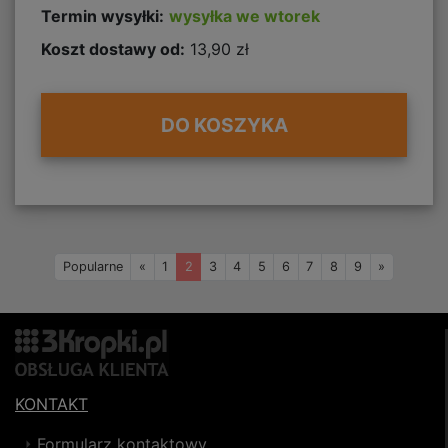
Termin wysyłki:
wysyłka we wtorek
Koszt dostawy od:
13,90 zł
DO KOSZYKA
Wstecz
Naprzód
Popularne
«
1
2
3
4
5
6
7
8
9
»
KONTAKT
Formularz kontaktowy