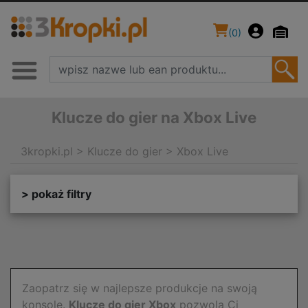
(
0
)
Klucze do gier na Xbox Live
3kropki.pl
>
Klucze do gier
>
Xbox Live
> pokaż filtry
Zaopatrz się w najlepsze produkcje na swoją
konsolę.
Klucze do gier Xbox
pozwolą Ci