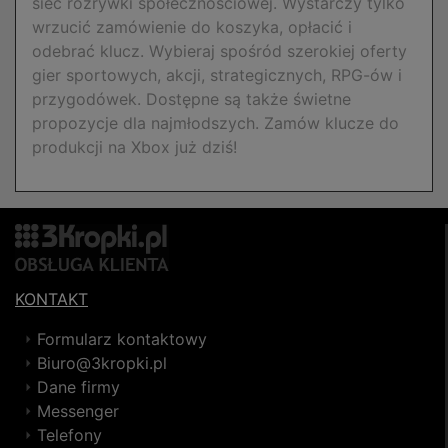
sieć rozrywki społecznościowej. Wystarczy tylko
wrzucić zamówienie do koszyka, opłacić i
odebrać klucz. Wybieraj spośród szerokiej oferty
gier sportowych, akcji, strategicznych, RPG-ów i
przygodówek. Dostępne są także świetne
propozycje dla najmłodszych. Zamów klucze do
produkcji na Xbox już dziś!
KONTAKT
Formularz kontaktowy
Biuro@3kropki.pl
Dane firmy
Messenger
Telefony