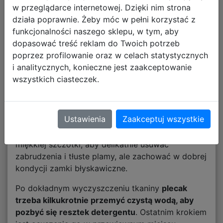
w przeglądarce internetowej. Dzięki nim strona
Jak prać plecak
działa poprawnie. Żeby móc w pełni korzystać z
funkcjonalności naszego sklepu, w tym, aby
ręcznie?
dopasować treść reklam do Twoich potrzeb
poprzez profilowanie oraz w celach statystycznych
Jeśli plecak turystyczny lub
plecak szkolny
nie
i analitycznych, konieczne jest zaakceptowanie
nadaje się do prania w pralce, warto przekonać
wszystkich ciasteczek.
się do prania ręcznego. Najpierw
należy
przygotować letnią wodę i łagodny detergent, na
przykład mydło, płyn do naczyń lub proszek do
Ustawienia
Zaakceptuj wszystkie
prania ubrań sportowych
. Do czyszczenia
zabrudzonego plecaka najlepiej użyć gąbki lub
miękkiej szczotki, aby delikatnie usuwać
zabrudzenia i tłuste plamy, ale zachować w dobrej
kondycji zamki błyskawiczne.
Po dokładnym wyczyszczeniu tkaniny
plecak
trzeba kilkukrotnie przemyć czystą wodą, aby
pozbyć się resztek detergentu
. Ostatnim krokiem