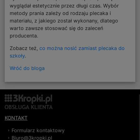
wyglądał estetycznie przez długi czas. Wybór
metody prania zależy od rodzaju plecaka i
materiału, z jakiego został wykonany, dlatego
warto zawsze stosować się do zaleceń
producenta.
Zobacz też,
co można nosić zamiast plecaka do
szkoły
.
Wróć do bloga
KONTAKT
Formularz kontaktowy
Biuro@3kropki.pl