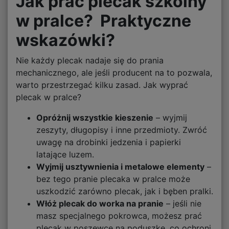
Jak prać plecak szkolny
w pralce? Praktyczne
wskazówki?
Nie każdy plecak nadaje się do prania
mechanicznego, ale jeśli producent na to pozwala,
warto przestrzegać kilku zasad. Jak wyprać
plecak w pralce?
Opróżnij wszystkie kieszenie
– wyjmij
zeszyty, długopisy i inne przedmioty. Zwróć
uwagę na drobinki jedzenia i papierki
latające luzem.
Wyjmij usztywnienia i metalowe elementy
–
bez tego pranie plecaka w pralce może
uszkodzić zarówno plecak, jak i bęben pralki.
Włóż plecak do worka na pranie
– jeśli nie
masz specjalnego pokrowca, możesz prać
plecak w poszewce na poduszkę, co ochroni