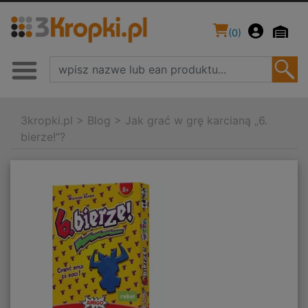
(
0
)
3kropki.pl
>
Blog
>
Jak grać w grę karcianą „6.
bierze!”?