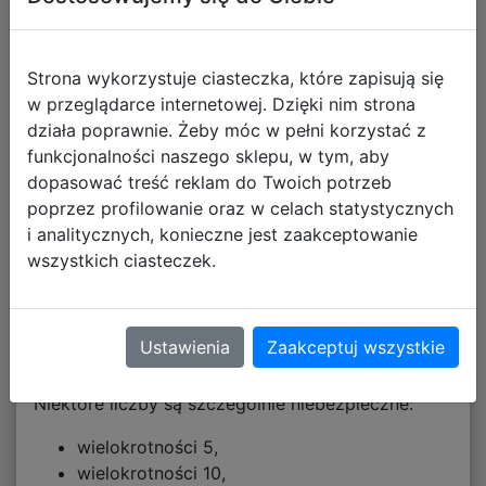
zabiera poprzednie pięć kart,
otrzymuje wszystkie punkty karne z tych
kart,
Strona wykorzystuje ciasteczka, które zapisują się
jego karta rozpoczyna nowy rząd.
w przeglądarce internetowej. Dzięki nim strona
działa poprawnie. Żeby móc w pełni korzystać z
To właśnie od tej zasady pochodzi nazwa gry – „6.
funkcjonalności naszego sklepu, w tym, aby
bierze!”.
dopasować treść reklam do Twoich potrzeb
poprzez profilowanie oraz w celach statystycznych
Punkty karne
i analitycznych, konieczne jest zaakceptowanie
wszystkich ciasteczek.
Na każdej karcie znajduje się od 1 do 7 symboli
byków.
Im więcej byków na karcie, tym więcej punktów
Ustawienia
Zaakceptuj wszystkie
karnych przynosi jej przejęcie.
Niektóre liczby są szczególnie niebezpieczne:
wielokrotności 5,
wielokrotności 10,