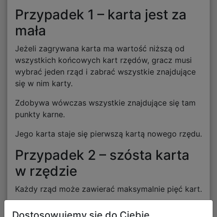
Przypadek 1 – karta jest za
mała
Jeżeli zagrywana karta ma wartość niższą od
wszystkich końcowych kart rzędów, gracz musi
wybrać jeden rząd i zabrać wszystkie znajdujące
się w nim karty.
Zdobywa wówczas wszystkie znajdujące się tam
punkty karne.
Jego karta staje się pierwszą kartą nowego rzędu.
Przypadek 2 – szósta karta
w rzędzie
Każdy rząd może zawierać maksymalnie pięć kart.
Jeżeli gracz dokłada szóstą kartę do rzędu:
Dostosowujemy się do Ciebie