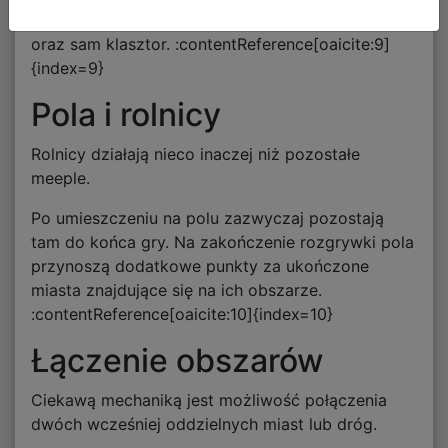
punktów – po jednym za każdy otaczający kafelek
oraz sam klasztor. :contentReference[oaicite:9]
{index=9}
Pola i rolnicy
Rolnicy działają nieco inaczej niż pozostałe
meeple.
Po umieszczeniu na polu zazwyczaj pozostają
tam do końca gry. Na zakończenie rozgrywki pola
przynoszą dodatkowe punkty za ukończone
miasta znajdujące się na ich obszarze.
:contentReference[oaicite:10]{index=10}
Łączenie obszarów
Ciekawą mechaniką jest możliwość połączenia
dwóch wcześniej oddzielnych miast lub dróg.