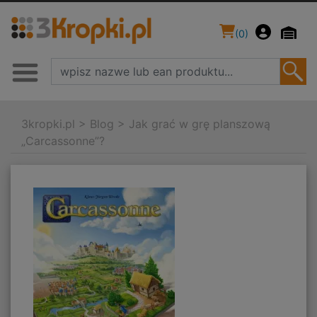
(
0
)
3kropki.pl
>
Blog
>
Jak grać w grę planszową
„Carcassonne”?