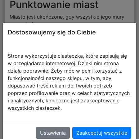
Punktowanie miast
Miasto jest ukończone, gdy wszystkie jego mury
są zamknięte.
Dostosowujemy się do Ciebie
Punktacja:
2 punkty za każdy kafelek miasta,
Strona wykorzystuje ciasteczka, które zapisują się
dodatkowe punkty za herby znajdujące się w
w przeglądarce internetowej. Dzięki nim strona
mieście.
działa poprawnie. Żeby móc w pełni korzystać z
Duże miasta często przynoszą najwięcej punktów
funkcjonalności naszego sklepu, w tym, aby
w całej grze. :contentReference[oaicite:8]
dopasować treść reklam do Twoich potrzeb
{index=8}
poprzez profilowanie oraz w celach statystycznych
i analitycznych, konieczne jest zaakceptowanie
Punktowanie klasztorów
wszystkich ciasteczek.
Klasztor zostaje ukończony, gdy otaczają go
wszystkie osiem sąsiednich kafelków.
Ustawienia
Zaakceptuj wszystkie
Za ukończony klasztor gracz otrzymuje do 9