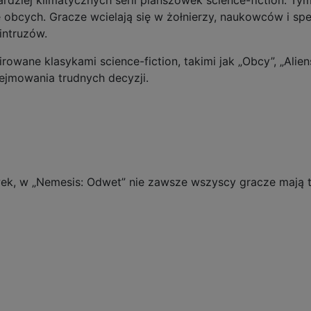
ardziej klimatycznych serii planszówek science-fiction. Ty
 obcych. Gracze wcielają się w żołnierzy, naukowców i spe
intruzów.
rowane klasykami science-fiction, takimi jak „Obcy”, „Alie
dejmowania trudnych decyzji.
ek, w „Nemesis: Odwet” nie zawsze wszyscy gracze mają t