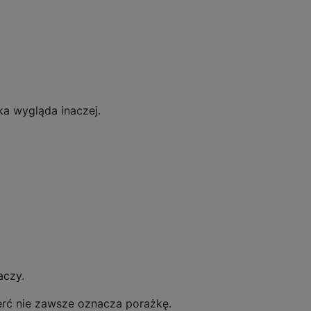
ka wygląda inaczej.
aczy.
erć nie zawsze oznacza porażkę.