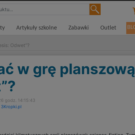
BL
ty
Artykuły szkolne
Zabawki
Outlet
sis: Odwet”?
ać w grę planszową
”?
26 godz. 14:15:43
 3Kropki.pl