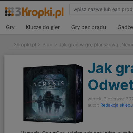
Gry
Klucze do gier
Gry bez prądu
Gadże
3kropki.pl
>
Blog
>
Jak grać w grę planszową „Neme
Jak gr
Odwet
wtorek, 2 czerwca 20
autor:
Redakcja sklepu