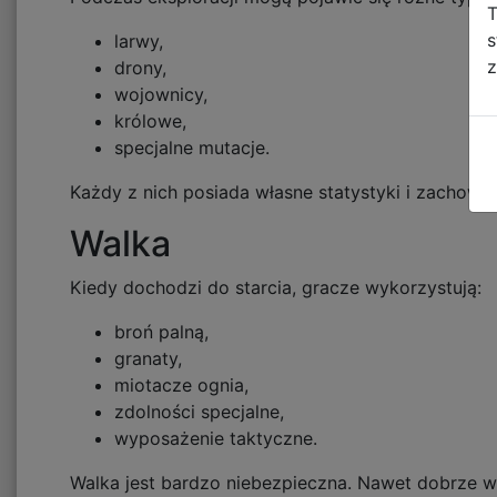
T
s
larwy,
z
drony,
wojownicy,
królowe,
specjalne mutacje.
Każdy z nich posiada własne statystyki i zachowan
Walka
Kiedy dochodzi do starcia, gracze wykorzystują:
broń palną,
granaty,
miotacze ognia,
zdolności specjalne,
wyposażenie taktyczne.
Walka jest bardzo niebezpieczna. Nawet dobrze w