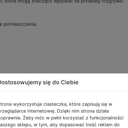
ci, które mogą znacząco wpływać na przebieg rozgrywki.
e pomieszczenia.
Dostosowujemy się do Ciebie
rzwiami.
trona wykorzystuje ciasteczka, które zapisują się w
rzeglądarce internetowej. Dzięki nim strona działa
 oczywiście Obcy.
oprawnie. Żeby móc w pełni korzystać z funkcjonalności
aszego sklepu, w tym, aby dopasować treść reklam do
 przeciwników: