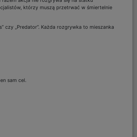
m razem akcja nie rozgrywa się na statku
cjalistów, którzy muszą przetrwać w śmiertelnie
ns” czy „Predator”. Każda rozgrywka to mieszanka
en sam cel.