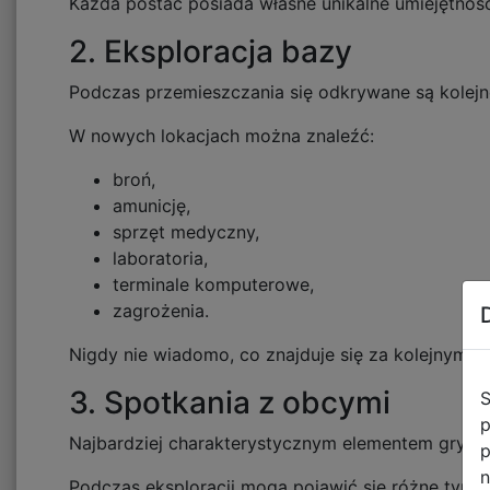
Każda postać posiada własne unikalne umiejętnoś
2. Eksploracja bazy
Podczas przemieszczania się odkrywane są kolejn
W nowych lokacjach można znaleźć:
broń,
amunicję,
sprzęt medyczny,
laboratoria,
terminale komputerowe,
zagrożenia.
Nigdy nie wiadomo, co znajduje się za kolejnymi d
3. Spotkania z obcymi
S
p
Najbardziej charakterystycznym elementem gry są
p
n
Podczas eksploracji mogą pojawić się różne typy