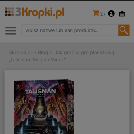
(
0
)
3kropki.pl
>
Blog
>
Jak grać w grę planszową
„Talisman: Magia i Miecz”