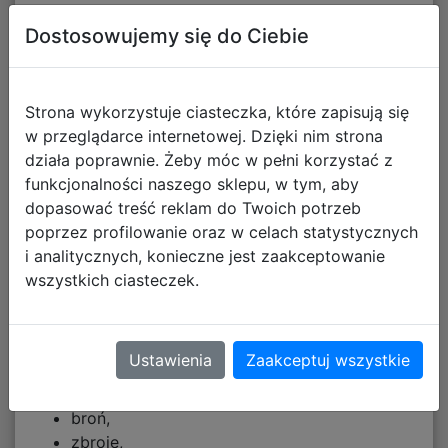
Rozwój postaci
Dostosowujemy się do Ciebie
Pokonując wrogów zdobywasz trofea.
Strona wykorzystuje ciasteczka, które zapisują się
Po zebraniu odpowiedniej liczby punktów możesz
w przeglądarce internetowej. Dzięki nim strona
zwiększać:
działa poprawnie. Żeby móc w pełni korzystać z
Siłę,
funkcjonalności naszego sklepu, w tym, aby
Moc.
dopasować treść reklam do Twoich potrzeb
poprzez profilowanie oraz w celach statystycznych
Dzięki temu bohater staje się coraz potężniejszy i
i analitycznych, konieczne jest zaakceptowanie
może mierzyć się z trudniejszymi wyzwaniami.
wszystkich ciasteczek.
Przedmioty i ekwipunek
Podczas przygody możesz zdobywać liczne
Ustawienia
Zaakceptuj wszystkie
przedmioty:
broń,
zbroje,