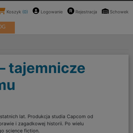
Koszyk
(
0
)
Logowanie
Rejestracja
Schowek
OG
– tajemnicze
omu
 ostatnich lat. Produkcja studia Capcom od
awie i zagadkowej historii. Po wielu
o science fiction.