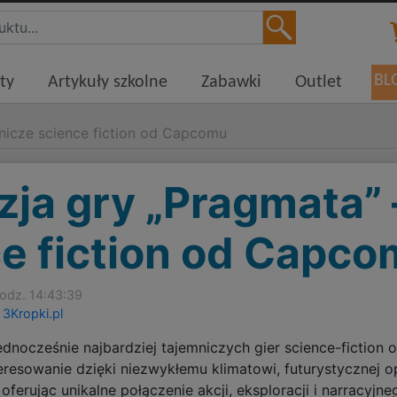
BL
ty
Artykuły szkolne
Zabawki
Outlet
nicze science fiction od Capcomu
ja gry „Pragmata” 
e fiction od Capc
odz. 14:43:39
 3Kropki.pl
jednocześnie najbardziej tajemniczych gier science-fiction
sowanie dzięki niezwykłemu klimatowi, futurystycznej opr
oferując unikalne połączenie akcji, eksploracji i narracyjneg