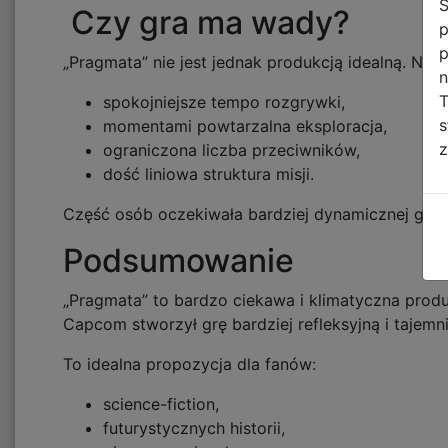
S
Czy gra ma wady?
p
p
„Pragmata” nie jest jednak produkcją idealną. N
n
T
spokojniejsze tempo rozgrywki,
s
momentami powtarzalna eksploracja,
z
ograniczona liczba przeciwników,
dość liniowa struktura misji.
Część osób oczekiwała bardziej dynamicznej gry a
Podsumowanie
„Pragmata” to bardzo ciekawa i klimatyczna produ
Capcom stworzył grę bardziej refleksyjną i tajem
To idealna propozycja dla fanów:
science-fiction,
futurystycznych historii,