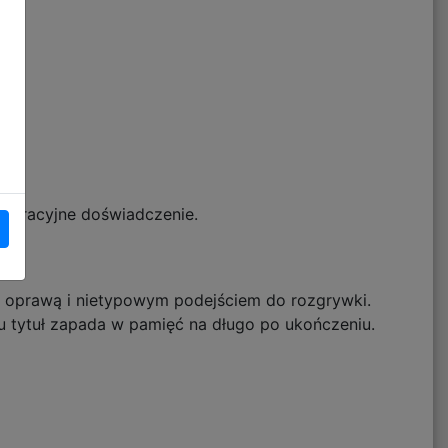
narracyjne doświadczenie.
ną oprawą i nietypowym podejściem do rozgrywki.
u tytuł zapada w pamięć na długo po ukończeniu.