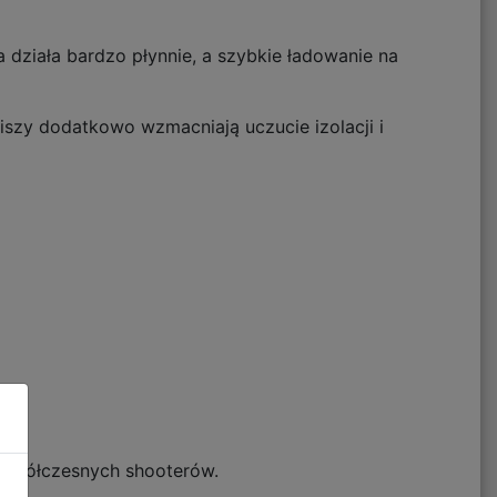
 działa bardzo płynnie, a szybkie ładowanie na
szy dodatkowo wzmacniają uczucie izolacji i
u współczesnych shooterów.