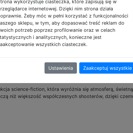
trona wykorzystuje ciasteczka, które zapisują się w
rzeglądarce internetowej. Dzięki nim strona działa
oprawnie. Żeby móc w pełni korzystać z funkcjonalności
iektórym graczom może przeszkadzać:
aszego sklepu, w tym, aby dopasować treść reklam do
woich potrzeb poprzez profilowanie oraz w celach
tatystycznych i analitycznych, konieczne jest
aakceptowanie wszystkich ciasteczek.
kcji, podczas gdy Capcom postawił na bardziej filmowe i 
Ustawienia
Zaakceptuj wszystkie
kcja science-fiction, która wyróżnia się atmosferą, świet
niczą niż większość współczesnych shooterów, dzięki czem