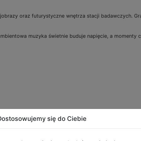
jobrazy oraz futurystyczne wnętrza stacji badawczych. Gra
mbientowa muzyka świetnie buduje napięcie, a momenty ci
Dostosowujemy się do Ciebie
cję niż ciągłą akcję, dzięki czemu wyróżnia się na tle wiel