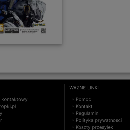
WAŻNE LINKI
z kontaktowy
Pomoc
opki.pl
Kontakt
y
Regulamin
r
Polityka prywatnosci
Koszty przesyłek