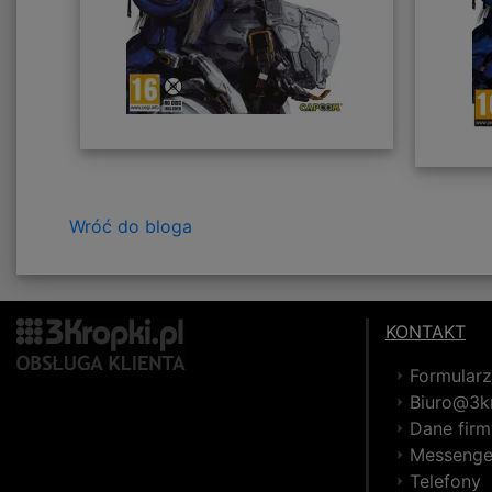
Wróć do bloga
KONTAKT
Formular
Biuro@3kr
Dane firm
Messenge
Telefony