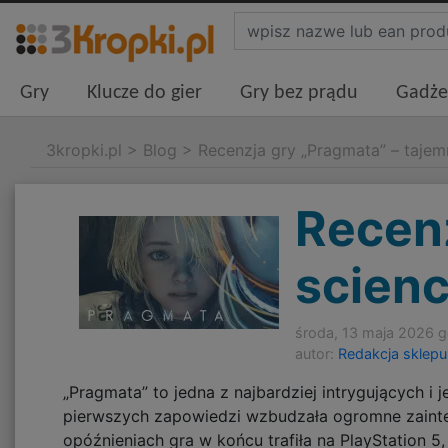
Gry
Klucze do gier
Gry bez prądu
Gadże
3kropki.pl
>
Blog
>
Recenzja gry „Pragmata” – tajem
Recenz
scienc
środa, 13 maja 2026 g
autor:
Redakcja sklepu
„Pragmata” to jedna z najbardziej intrygujących i 
pierwszych zapowiedzi wzbudzała ogromne zaintere
opóźnieniach gra w końcu trafiła na PlayStation 5, 