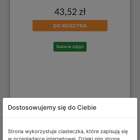
43,52 zł
DO KOSZYKA
Galeria zdjęć
Dostosowujemy się do Ciebie
Mega Creative Zestaw Kuchenny
Strona wykorzystuje ciasteczka, które zapisują się
Koszyk 532506
w przeglądarce internetowej. Dzięki nim strona