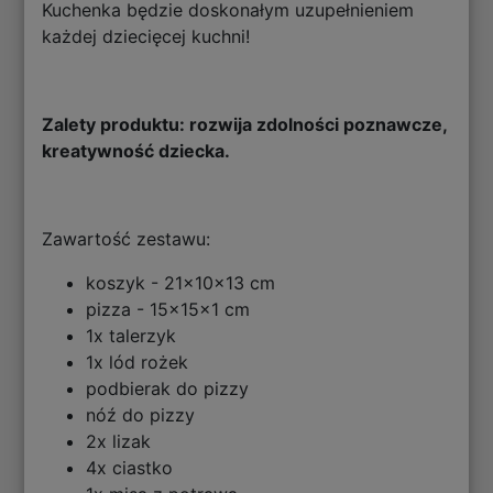
Kuchenka będzie doskonałym uzupełnieniem
każdej dziecięcej kuchni!
Zalety produktu: rozwija zdolności poznawcze,
kreatywność dziecka.
Zawartość zestawu:
koszyk - 21x10x13 cm
pizza - 15x15x1 cm
1x talerzyk
1x lód rożek
podbierak do pizzy
nóź do pizzy
2x lizak
4x ciastko