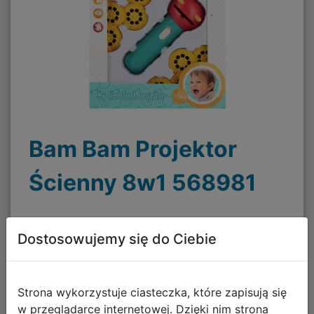
Bam Bam Projektor
Ścienny 8w1 568981
37,85 zł
Dostosowujemy się do Ciebie
Strona wykorzystuje ciasteczka, które zapisują się
Termin wysyłki:
wysyłka w środę
w przeglądarce internetowej. Dzięki nim strona