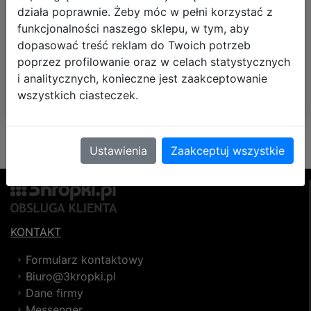
Koszt dostawy od:
13,90 zł
działa poprawnie. Żeby móc w pełni korzystać z
funkcjonalności naszego sklepu, w tym, aby
dopasować treść reklam do Twoich potrzeb
DO KOSZYKA
poprzez profilowanie oraz w celach statystycznych
i analitycznych, konieczne jest zaakceptowanie
wszystkich ciasteczek.
Ustawienia
Zaakceptuj wszystkie
KONTAKT
Formularz kontaktowy
Biuro@3kropki.pl
Dane firmy
Messenger