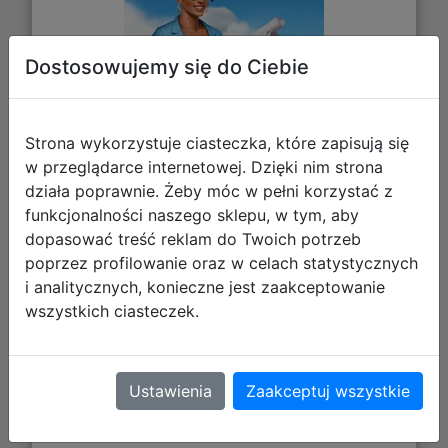
Dostosowujemy się do Ciebie
Strona wykorzystuje ciasteczka, które zapisują się
w przeglądarce internetowej. Dzięki nim strona
działa poprawnie. Żeby móc w pełni korzystać z
funkcjonalności naszego sklepu, w tym, aby
41,16 zł
dopasować treść reklam do Twoich potrzeb
poprzez profilowanie oraz w celach statystycznych
DO KOSZYKA
i analitycznych, konieczne jest zaakceptowanie
wszystkich ciasteczek.
Galeria zdjęć
Ustawienia
Zaakceptuj wszystkie