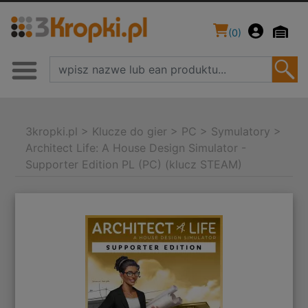
(
0
)
3kropki.pl
>
Klucze do gier
>
PC
>
Symulatory
>
Architect Life: A House Design Simulator -
Supporter Edition PL (PC) (klucz STEAM)