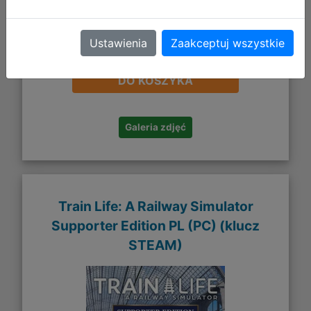
Ustawienia
Zaakceptuj wszystkie
105,37 zł
DO KOSZYKA
Galeria zdjęć
Train Life: A Railway Simulator
Supporter Edition PL (PC) (klucz
STEAM)