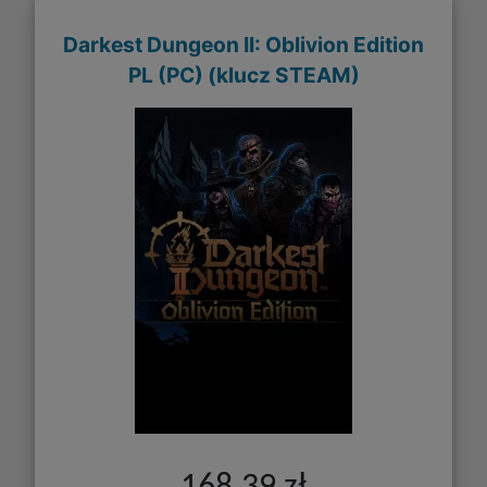
Darkest Dungeon II: Oblivion Edition
PL (PC) (klucz STEAM)