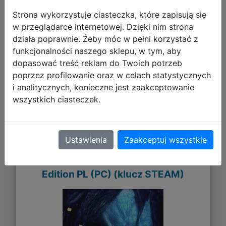
Strona wykorzystuje ciasteczka, które zapisują się
w przeglądarce internetowej. Dzięki nim strona
działa poprawnie. Żeby móc w pełni korzystać z
85,49 zł
funkcjonalności naszego sklepu, w tym, aby
dopasować treść reklam do Twoich potrzeb
DO KOSZYKA
poprzez profilowanie oraz w celach statystycznych
i analitycznych, konieczne jest zaakceptowanie
wszystkich ciasteczek.
Galeria zdjęć
Ustawienia
Zaakceptuj wszystkie
Planescape: Torment: Enhanced
Edition PL (PC) (klucz STEAM)