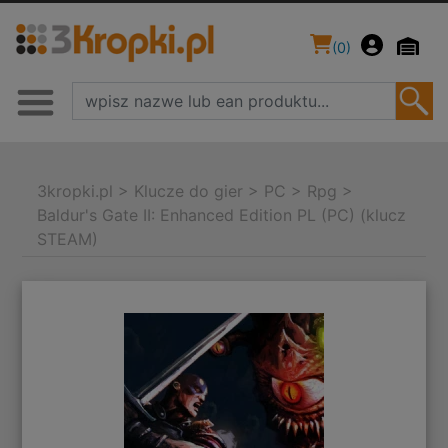
(
0
)
3kropki.pl
>
Klucze do gier
>
PC
>
Rpg
>
Baldur's Gate II: Enhanced Edition PL (PC) (klucz
STEAM)