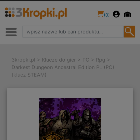
(
0
)
3kropki.pl
>
Klucze do gier
>
PC
>
Rpg
>
Darkest Dungeon Ancestral Edition PL (PC)
(klucz STEAM)