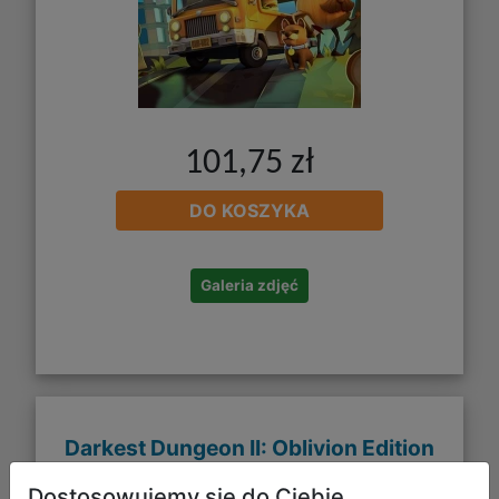
101,75 zł
DO KOSZYKA
Galeria zdjęć
Darkest Dungeon II: Oblivion Edition
PL (PC) (klucz STEAM)
Dostosowujemy się do Ciebie