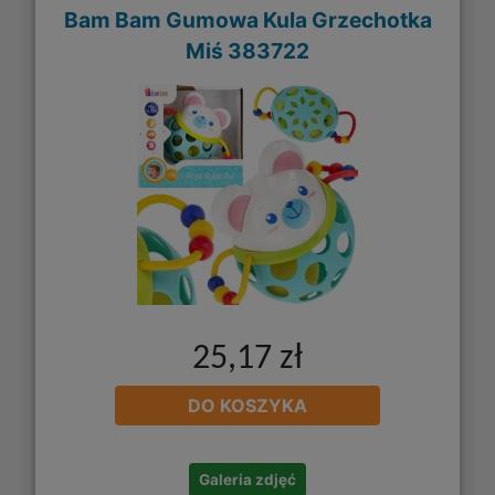
Bam Bam Gumowa Kula Grzechotka
Miś 383722
25,17 zł
DO KOSZYKA
Galeria zdjęć