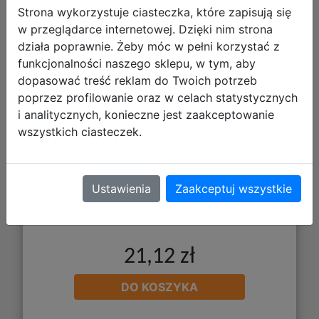
Strona wykorzystuje ciasteczka, które zapisują się
w przeglądarce internetowej. Dzięki nim strona
Bam Bam Zabawka Sensoryczna
działa poprawnie. Żeby móc w pełni korzystać z
Żółw 492756
funkcjonalności naszego sklepu, w tym, aby
dopasować treść reklam do Twoich potrzeb
poprzez profilowanie oraz w celach statystycznych
i analitycznych, konieczne jest zaakceptowanie
wszystkich ciasteczek.
Ustawienia
Zaakceptuj wszystkie
21,12 zł
DO KOSZYKA