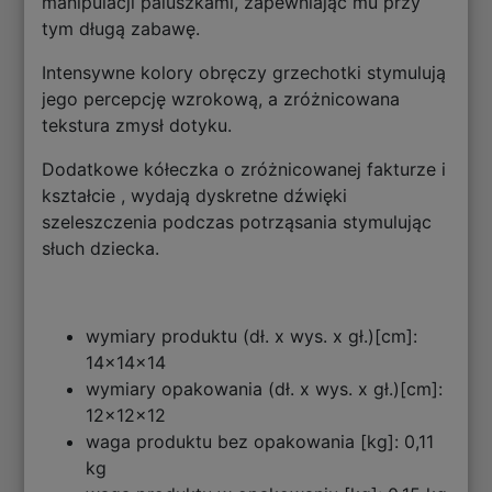
manipulacji paluszkami, zapewniając mu przy
tym długą zabawę.
Intensywne kolory obręczy grzechotki stymulują
jego percepcję wzrokową, a zróżnicowana
tekstura zmysł dotyku.
Dodatkowe kółeczka o zróżnicowanej fakturze i
kształcie , wydają dyskretne dźwięki
szeleszczenia podczas potrząsania stymulując
słuch dziecka.
wymiary produktu (dł. x wys. x gł.)[cm]:
14x14x14
wymiary opakowania (dł. x wys. x gł.)[cm]:
12x12x12
waga produktu bez opakowania [kg]: 0,11
kg