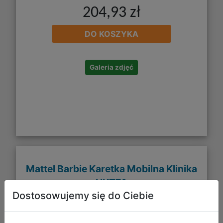
204,93 zł
DO KOSZYKA
Galeria zdjęć
Mattel Barbie Karetka Mobilna Klinika
HKT79
Dostosowujemy się do Ciebie