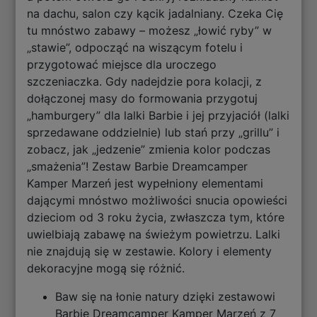
na dachu, salon czy kącik jadalniany. Czeka Cię
tu mnóstwo zabawy – możesz „łowić ryby” w
„stawie”, odpocząć na wiszącym fotelu i
przygotować miejsce dla uroczego
szczeniaczka. Gdy nadejdzie pora kolacji, z
dołączonej masy do formowania przygotuj
„hamburgery” dla lalki Barbie i jej przyjaciół (lalki
sprzedawane oddzielnie) lub stań przy „grillu” i
zobacz, jak „jedzenie” zmienia kolor podczas
„smażenia”! Zestaw Barbie Dreamcamper
Kamper Marzeń jest wypełniony elementami
dającymi mnóstwo możliwości snucia opowieści
dzieciom od 3 roku życia, zwłaszcza tym, które
uwielbiają zabawę na świeżym powietrzu. Lalki
nie znajdują się w zestawie. Kolory i elementy
dekoracyjne mogą się różnić.
Baw się na łonie natury dzięki zestawowi
Barbie Dreamcamper Kamper Marzeń z 7