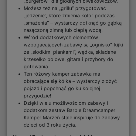
„burgerów” dla głodnych biwakowiczów.
Możesz też na „grillu” przygotować
„jedzenie”, które zmienia kolor podczas
„smażenia” – wystarczy dotknąć go gąbką
nasączoną zimną lub ciepłą wodą.
Wśród dodatkowych elementów
wzbogacających zabawę są „ognisko”, kijki
ze „słodkimi piankami”, wędka, składane
krzesełko polowe, gitara i przybory do
gotowania.
Ten różowy kamper zabawka ma
obracające się kółka – wystarczy złożyć
pojazd i popchnąć go ku kolejnej
przygodzie!
Dzięki wielu możliwościom zabawy i
dodatkom zestaw Barbie Dreamcamper
Kamper Marzeń stale inspiruje do zabawy
dzieci od 3 roku życia.