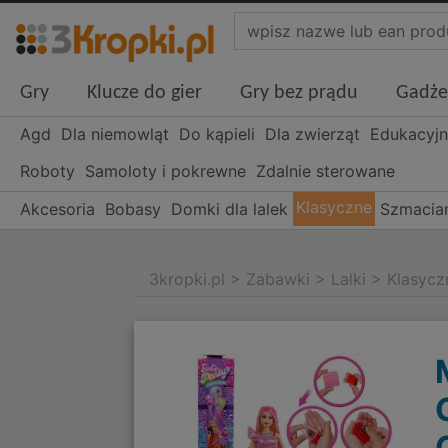
Gry
Klucze do gier
Gry bez prądu
Gadże
Agd
Dla niemowląt
Do kąpieli
Dla zwierząt
Edukacyj
Roboty
Samoloty i pokrewne
Zdalnie sterowane
Klasyczne
Akcesoria
Bobasy
Domki dla lalek
Szmacia
3kropki.pl
>
Zabawki
>
Lalki
>
Klasycz