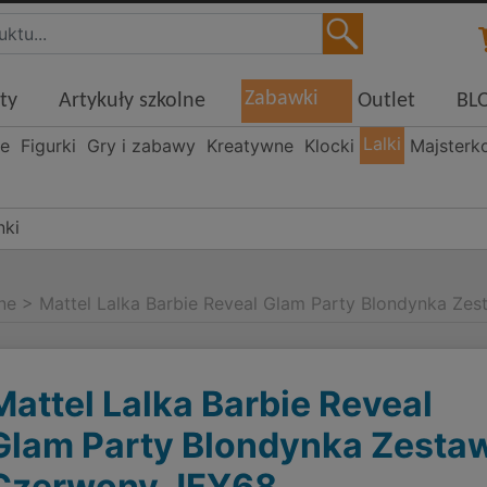
Zabawki
ty
Artykuły szkolne
Outlet
BL
Lalki
ne
Figurki
Gry i zabawy
Kreatywne
Klocki
Majsterk
nki
ne
>
Mattel Lalka Barbie Reveal Glam Party Blondynka Z
Mattel Lalka Barbie Reveal
Glam Party Blondynka Zesta
Czerwony JFY68