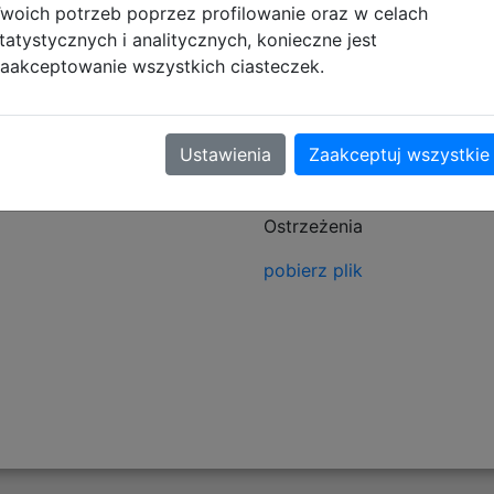
woich potrzeb poprzez profilowanie oraz w celach
tatystycznych i analitycznych, konieczne jest
aakceptowanie wszystkich ciasteczek.
tyczące zgodności produktu
Ustawienia
Zaakceptuj wszystkie
Informacje o bezpieczeńs
Ostrzeżenia
pobierz plik