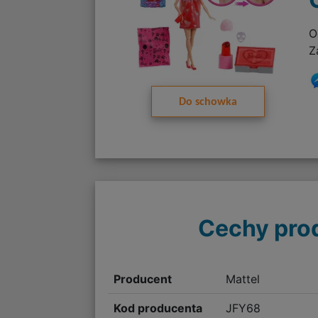
O
Z
Do schowka
Cechy pro
Producent
Mattel
Kod producenta
JFY68