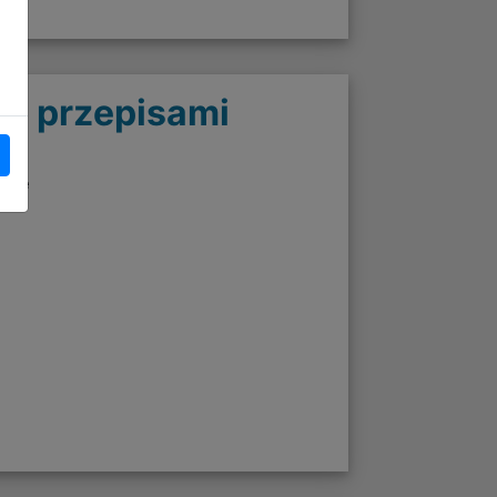
 z przepisami
twie