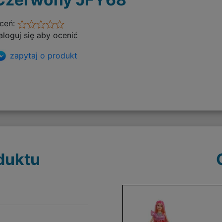
ceń:
aloguj się aby ocenić
zapytaj o produkt
duktu