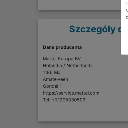
T
s
z
Szczegóły do
Dane producenta
Mattel Europa BV
Holandia / Netherlands
1186 MJ
Amstelveen
Gondel 1
https://service.mattel.com
Tel: +31205030503