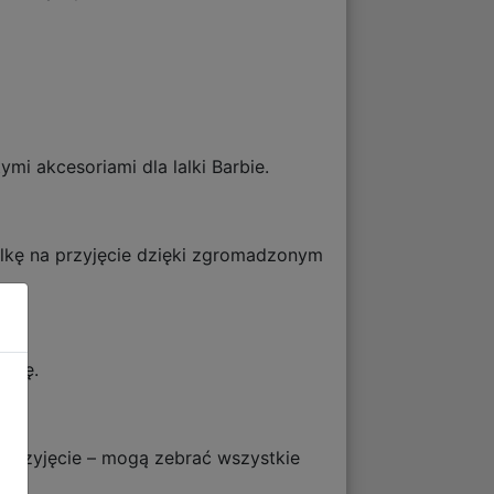
mi akcesoriami dla lalki Barbie.
lalkę na przyjęcie dzięki zgromadzonym
ację.
 przyjęcie – mogą zebrać wszystkie