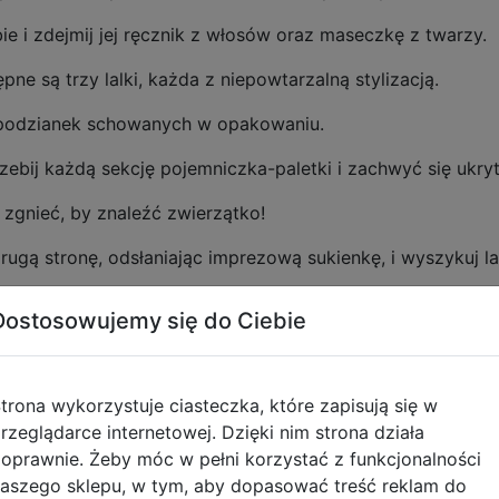
e i zdejmij jej ręcznik z włosów oraz maseczkę z twarzy.
ępne są trzy lalki, każda z niepowtarzalną stylizacją.
iespodzianek schowanych w opakowaniu.
bij każdą sekcję pojemniczka-paletki i zachwyć się ukryty
 zgnieć, by znaleźć zwierzątko!
drugą stronę, odsłaniając imprezową sukienkę, i wyszykuj 
Dostosowujemy się do Ciebie
 koloru na twarzy i włosach lalki.
ej lub bardzo zimnej wody i podziwiać magiczną transform
trona wykorzystuje ciasteczka, które zapisują się w
ć wciąż od nowa.
rzeglądarce internetowej. Dzięki nim strona działa
oprawnie. Żeby móc w pełni korzystać z funkcjonalności
anek, dzięki którym lalka Barbie może przygotować się na
aszego sklepu, w tym, aby dopasować treść reklam do
y imprezowa zabawa nie miała końca.