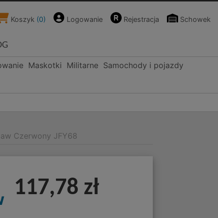
Koszyk
(
0
)
Logowanie
Rejestracja
Schowek
OG
owanie
Maskotki
Militarne
Samochody i pojazdy
estaw Czerwony JFY68
117,78 zł
w